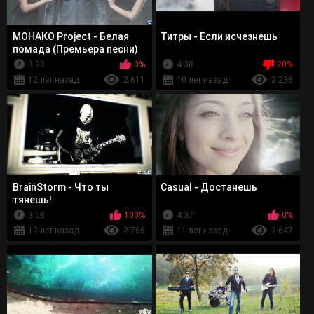
МОНАКО Project - Белая
Титры - Eсли исчезнешь
помада (Премьера песни)
3:23
0%
4:38
20%
12 лет назад
2 611
10 лет назад
2 236
BrainStorm - Что ты
Casual - Достанешь
тянешь!
3:58
100%
4:37
0%
12 лет назад
2 766
11 лет назад
2 647