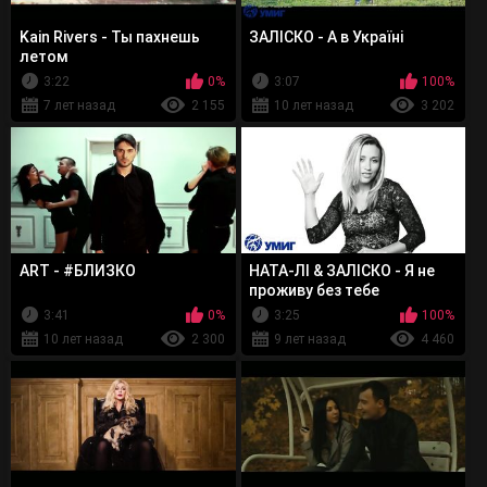
Kain Rivers - Ты пахнешь
ЗАЛІСКО - А в Україні
летом
3:22
0%
3:07
100%
7 лет назад
2 155
10 лет назад
3 202
ART - #БЛИЗКО
НАТА-ЛІ & ЗАЛІСКО - Я не
проживу без тебе
3:41
0%
3:25
100%
10 лет назад
2 300
9 лет назад
4 460