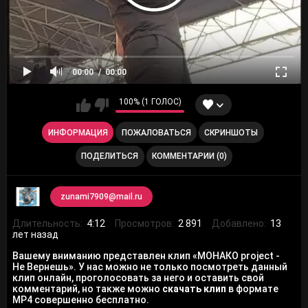
00:00
00:00
100% (1 ГОЛОС)
ИНФОРМАЦИЯ
ПОЖАЛОВАТЬСЯ
СКРИНШОТЫ
ПОДЕЛИТЬСЯ
КОММЕНТАРИИ (0)
zunami7909@mail.ru
Длительность:
4:12
Просмотров:
2 891
Добавлено:
13
лет назад
Вашему вниманию представлен клип «МОНАКО project -
Не Вернешь». У нас можно не только посмотреть данный
клип онлайн, проголосовать за него и оставить свой
комментарий, но также можно
скачать клип
в формате
MP4 совершенно бесплатно.