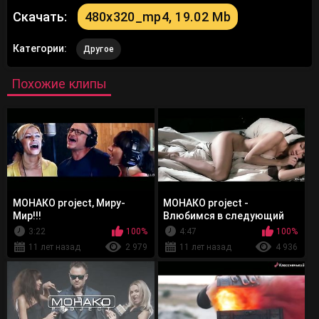
Скачать:
480x320_mp4, 19.02 Mb
Категории:
Другое
Похожие клипы
МОНАКО project, Миру-
МОНАКО project -
Мир!!!
Влюбимся в следующий
раз
3:22
100%
4:47
100%
11 лет назад
2 979
11 лет назад
4 936