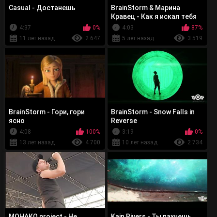
Casual - Достанешь
BrainStorm & Марина
Кравец - Как я искал тебя
4:37
0%
4:03
87%
11 лет назад
2 647
5 лет назад
3 519
BrainStorm - Гори, гори
BrainStorm - Snow Falls in
ясно
Reverse
4:08
100%
3:19
0%
13 лет назад
4 700
10 лет назад
2 734
МОНАКО project - Не
Kain Rivers - Ты пахнешь