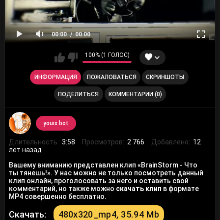
00:00
00:00
100% (1 ГОЛОС)
ИНФОРМАЦИЯ
ПОЖАЛОВАТЬСЯ
СКРИНШОТЫ
ПОДЕЛИТЬСЯ
КОММЕНТАРИИ (0)
youix.bot
Длительность:
3:58
Просмотров:
2 766
Добавлено:
12
лет назад
Вашему вниманию представлен клип «BrainStorm - Что
ты тянешь!». У нас можно не только посмотреть данный
клип онлайн, проголосовать за него и оставить свой
комментарий, но также можно
скачать клип
в формате
MP4 совершенно бесплатно.
Скачать:
480x320_mp4, 35.94 Mb