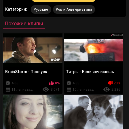
Категории:
Русские
Рок и Альтернатива
Похожие клипы
BrainStorm - Пропуск
Титры - Eсли исчезнешь
4:05
0%
4:38
20%
11 лет назад
3 071
10 лет назад
2 236