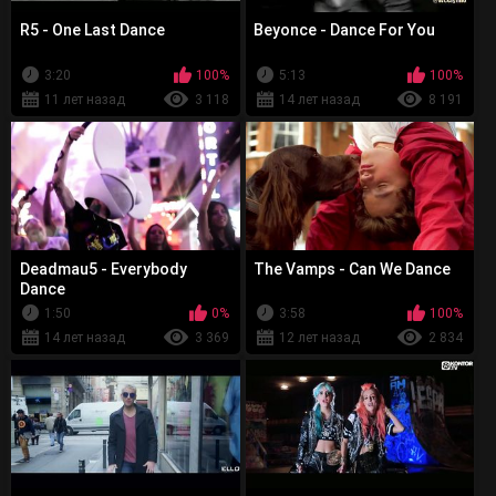
R5 - One Last Dance
Beyonce - Dance For You
3:20
100%
5:13
100%
11 лет назад
3 118
14 лет назад
8 191
Deadmau5 - Everybody
The Vamps - Can We Dance
Dance
1:50
0%
3:58
100%
14 лет назад
3 369
12 лет назад
2 834