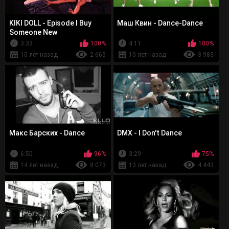
KIKI DOLL - Episode I Buy
Маш Квин - Dance-Dance
Someone New
3:33
100%
4:11
100%
10 лет назад
2 665
10 лет назад
3 983
Макс Барских - Dance
DMX - I Don't Dance
6:50
96%
3:29
75%
14 лет назад
8 073
13 лет назад
4 443