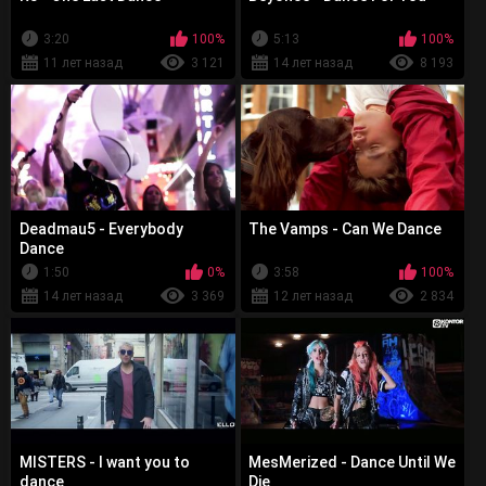
3:20
100%
5:13
100%
11 лет назад
3 121
14 лет назад
8 193
Deadmau5 - Everybody
The Vamps - Can We Dance
Dance
1:50
0%
3:58
100%
14 лет назад
3 369
12 лет назад
2 834
MISTERS - I want you to
MesMerized - Dance Until We
dance
Die