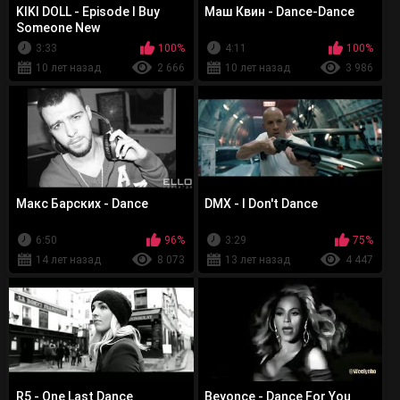
KIKI DOLL - Episode I Buy
Маш Квин - Dance-Dance
Someone New
3:33
100%
4:11
100%
10 лет назад
2 666
10 лет назад
3 986
Макс Барских - Dance
DMX - I Don't Dance
6:50
96%
3:29
75%
14 лет назад
8 073
13 лет назад
4 447
R5 - One Last Dance
Beyonce - Dance For You