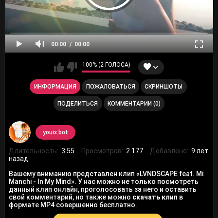
00:00
00:00
100% (2 ГОЛОСА)
ИНФОРМАЦИЯ
ПОЖАЛОВАТЬСЯ
СКРИНШОТЫ
ПОДЕЛИТЬСЯ
КОММЕНТАРИИ (0)
youix.bot
Длительность:
3:55
Просмотров:
2 177
Добавлено:
9 лет
назад
Вашему вниманию представлен клип «LVNDSCAPE feat. Mi
Manchi - In My Mind». У нас можно не только посмотреть
данный клип онлайн, проголосовать за него и оставить
свой комментарий, но также можно
скачать клип
в
формате MP4 совершенно бесплатно.