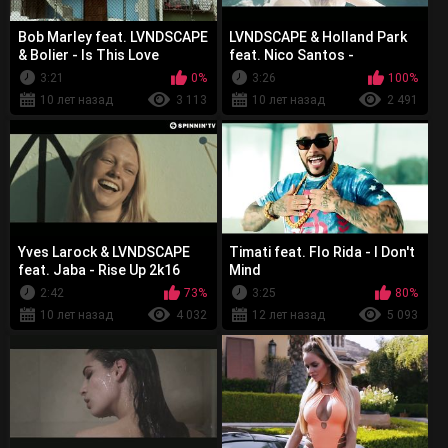
Bob Marley feat. LVNDSCAPE
LVNDSCAPE & Holland Park
& Bolier - Is This Love
feat. Nico Santos -
Waterfalls
3:21
0%
3:26
100%
10 лет назад
3 113
10 лет назад
2 491
Yves Larock & LVNDSCAPE
Timati feat. Flo Rida - I Don't
feat. Jaba - Rise Up 2k16
Mind
2:42
73%
3:25
80%
10 лет назад
4 032
12 лет назад
5 093