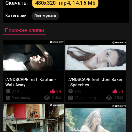
Скачать:
480x320_mp4, 14.16 Mb
Категории:
Поп-музыка
Похожие клипы
LVNDSCAPE feat. Kaptan -
LVNDSCAPE feat. Joel Baker
Walk Away
- Speeches
3:10
0%
3:50
0%
9 лет назад
2 463
10 лет назад
2 533