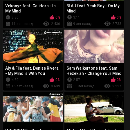
Vekonyz feat. Calidora - In
3LAU feat. Yeah Boy - On My
My Mind
Mind
3:30
0%
3:11
0%
11 лет назад
2 436
9 лет назад
2 733
Aly & Fila feat. Denise Rivera
Sam Walkertone feat. Sam
- My Mind is With You
Hezekiah - Change Your Mind
4:30
0%
2:57
0%
15 лет назад
3 639
11 лет назад
2 227