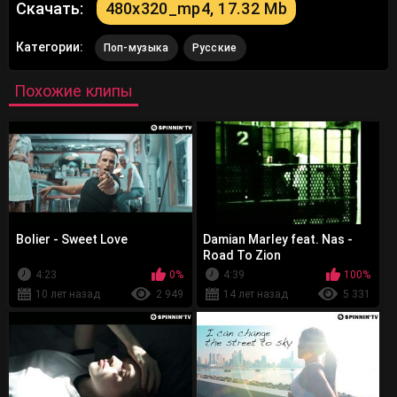
Скачать:
480x320_mp4, 17.32 Mb
Категории:
Поп-музыка
Русские
Похожие клипы
Bolier - Sweet Love
Damian Marley feat. Nas -
Road To Zion
4:23
0%
4:39
100%
10 лет назад
2 949
14 лет назад
5 331