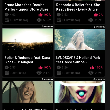
Bruno Mars feat. Damian
Redondo & Bolier feat. She
Marley - Liquor Store Blues
Keeps Bees - Every Single
Piece
4:03
100%
3:53
0%
15 лет назад
5 352
11 лет назад
2 699
Bolier & Redondo feat. Dana
LVNDSCAPE & Holland Park
Sipos - Untangled
feat. Nico Santos -
Waterfalls
2:53
100%
3:26
100%
9 лет назад
2 127
10 лет назад
2 491