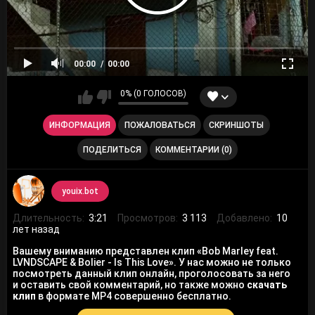
00:00
00:00
0% (0 ГОЛОСОВ)
ИНФОРМАЦИЯ
ПОЖАЛОВАТЬСЯ
СКРИНШОТЫ
ПОДЕЛИТЬСЯ
КОММЕНТАРИИ (0)
youix.bot
Длительность:
3:21
Просмотров:
3 113
Добавлено:
10
лет назад
Вашему вниманию представлен клип «Bob Marley feat.
LVNDSCAPE & Bolier - Is This Love». У нас можно не только
посмотреть данный клип онлайн, проголосовать за него
и оставить свой комментарий, но также можно
скачать
клип
в формате MP4 совершенно бесплатно.