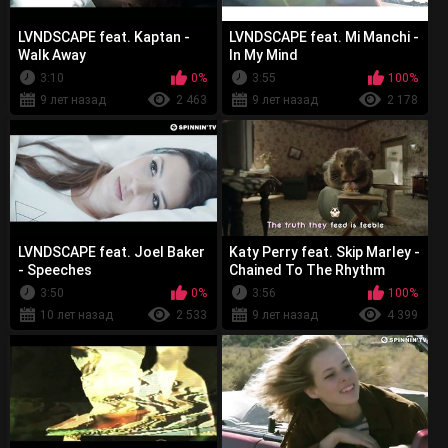
LVNDSCAPE feat. Kaptan -
LVNDSCAPE feat. Mi Manchi -
Walk Away
In My Mind
3:10
0%
3:55
100%
9 лет назад
2 463
9 лет назад
2 178
LVNDSCAPE feat. Joel Baker
Katy Perry feat. Skip Marley -
- Speeches
Chained To The Rhythm
3:50
0%
3:56
100%
10 лет назад
2 533
9 лет назад
4 399