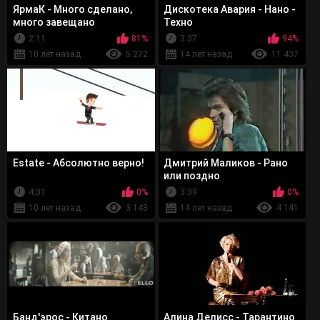
ЯрмаК - Много сделано,
Дискотека Авария - Нано -
много завещано
Техно
2:11
81%
3:37
94%
10 лет назад
5 272
14 лет назад
11 437
Estate - Абсолютно верно!
Дмитрий Маликов - Рано
или поздно
4:31
0%
3:39
0%
10 лет назад
3 148
14 лет назад
4 141
Банд'эрос - Китано
Алина Делисс - Тарантино