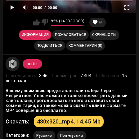
00:00
00:00
92% (14 ГОЛОСОВ)
ИНФОРМАЦИЯ
ПОЖАЛОВАТЬСЯ
СКРИНШОТЫ
ПОДЕЛИТЬСЯ
КОММЕНТАРИИ (0)
xratio
Длительность:
3:46
Просмотров:
7 404
Добавлено:
15
лет назад
Вашему вниманию представлен клип «Лера Лера -
Неприятно». У нас можно не только посмотреть данный
клип онлайн, проголосовать за него и оставить свой
комментарий, но также можно
скачать клип
в формате
MP4 совершенно бесплатно.
Скачать:
480x320_mp4, 14.45 Mb
Категории:
Русские
Поп-музыка