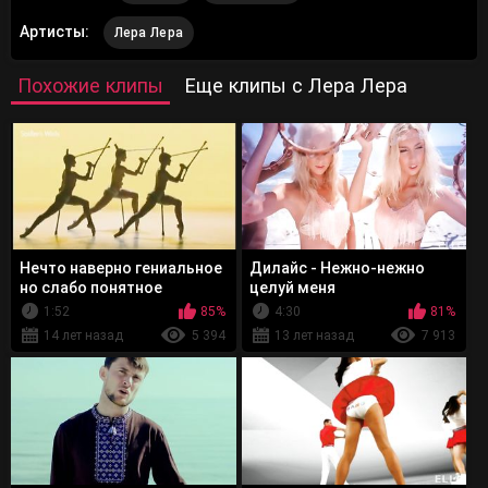
Артисты:
Лера Лера
Похожие клипы
Еще клипы с Лера Лера
Нечто наверно гениальное
Дилайс - Нежно-нежно
но слабо понятное
целуй меня
1:52
85%
4:30
81%
14 лет назад
5 394
13 лет назад
7 913