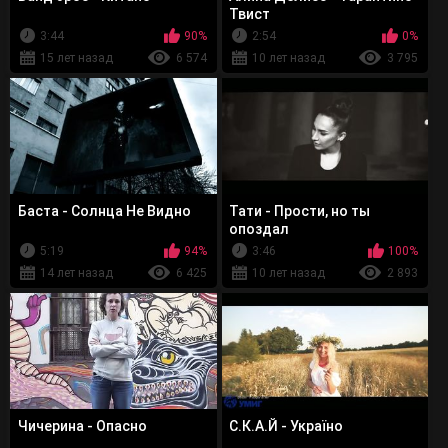
Твист
3:44
90%
2:54
0%
15 лет назад
6 574
10 лет назад
3 795
Баста - Солнца Не Видно
Тати - Прости, но ты
опоздал
5:19
94%
3:46
100%
14 лет назад
6 425
10 лет назад
2 893
Чичерина - Опасно
С.К.А.Й - Україно