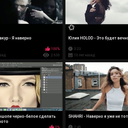
кур - Я наверно
Юлия HOLOD - Это будет вечн
100%
3:23
азад
2 630
10 лет назад
ошопе черно-белое сделать
SHAHRI - Наверно я уже не тот
фото
0%
2:45