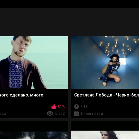
ного сделано, много
Светлана Лобода - Черно-бел
81%
3:18
азад
5 272
14 лет назад