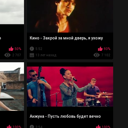
о
Кино - Закрой за мной дверь, я ухожу
50%
5:52
93%
2 707
13 лет назад
7 102
Анжуна - Пусть любовь будет вечно
100%
3:54
100%