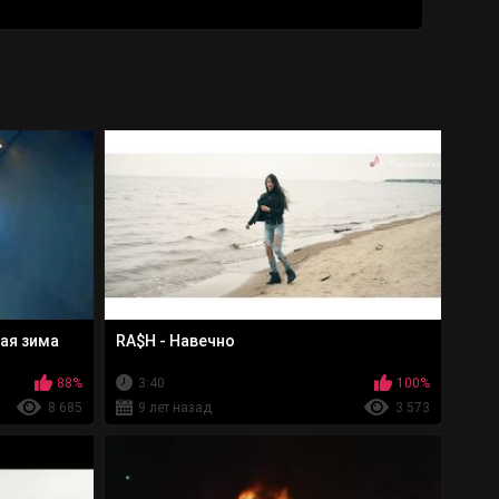
ая зима
RA$H - Навечно
88%
3:40
100%
8 685
9 лет назад
3 573