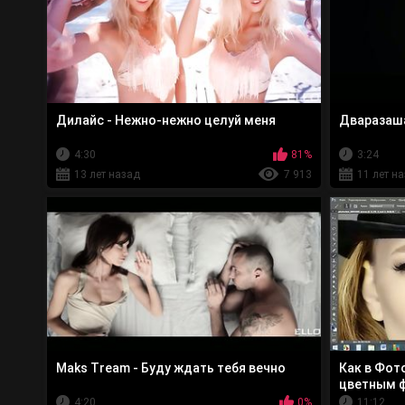
Дилайс - Нежно-нежно целуй меня
Дваразаша
4:30
81%
3:24
13 лет назад
7 913
11 лет н
Maks Tream - Буду ждать тебя вечно
Как в Фот
цветным 
4:20
0%
11:12