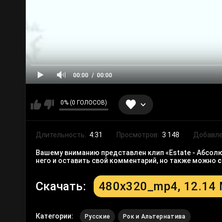
00:00
00:00
0% (0 ГОЛОСОВ)
Длительность:
4:31
Просмотров:
3 148
Добавле
Вашему вниманию представлен клип «Estate - Абсолю
него и оставить свой комментарий, но также можно
с
Скачать:
480x320_mp4, 12.14
Категории:
Русские
Рок и Альтернатива