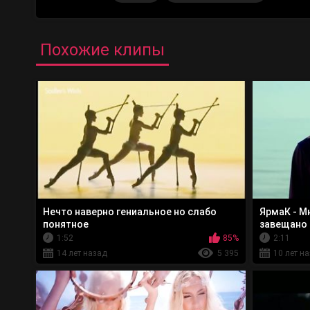
Похожие клипы
Нечто наверно гениальное но слабо
ЯрмаК - М
понятное
завещано
1:52
85%
2:11
14 лет назад
5 395
10 лет н