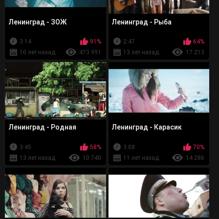
Ленинград - ЗОЖ
Ленинград - Рыба
3:14
91%
2:47
64%
10 лет назад
473 991
13 лет назад
17 213
Ленинград - Родная
Ленинград - Карасик
3:45
58%
3:08
70%
13 лет назад
10 740
11 лет назад
14 286