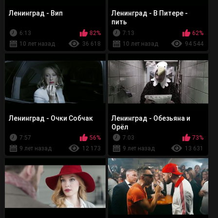
Ленинград - Вип
Ленинград - В Питере -
пить
6:13
82%
7:13
62%
10 лет назад
36 618
10 лет назад
94 544
Ленинград - Очки Собчак
Ленинград - Обезьяна и
Орёл
7:57
56%
7:03
73%
9 лет назад
12 173
9 лет назад
13 631