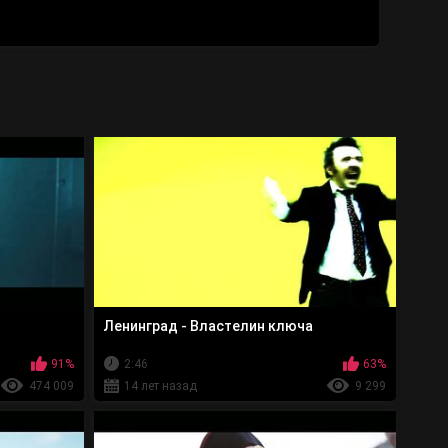
Ленинград - Властелин ключа
91%
2:46
63%
474 009
14 лет назад
9 299