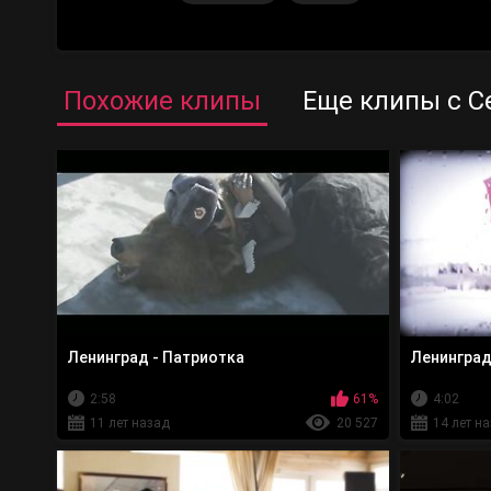
Похожие клипы
Еще клипы с С
Ленинград - Патриотка
Ленинград
2:58
61%
4:02
11 лет назад
20 527
14 лет н