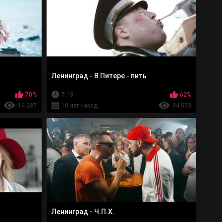
Ленинград - В Питере - пить
70%
7:13
62%
14 287
10 лет назад
94 553
Ленинград - Ч.П.Х.