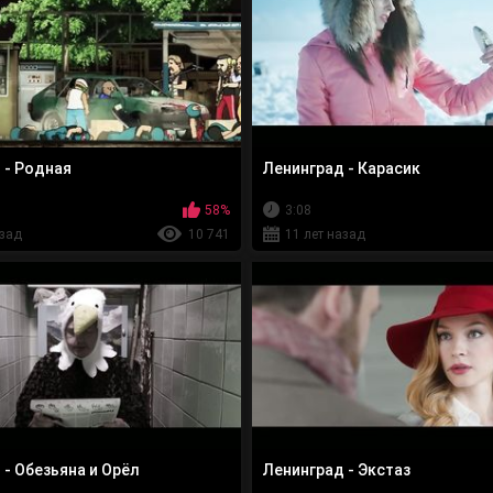
 - Родная
Ленинград - Карасик
58%
3:08
азад
10 741
11 лет назад
 - Обезьяна и Орёл
Ленинград - Экстаз