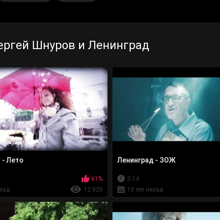
ергей Шнуров и Ленинград
 - Лето
Ленинград - ЗОЖ
61%
3:14
азад
12 820
10 лет назад