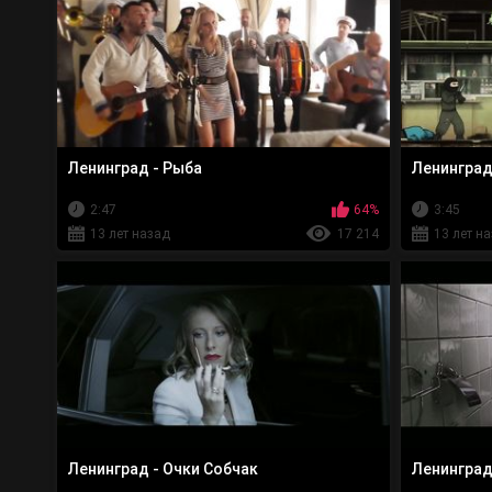
Ленинград - Рыба
Ленинград
2:47
64%
3:45
13 лет назад
17 214
13 лет н
Ленинград - Очки Собчак
Ленинград