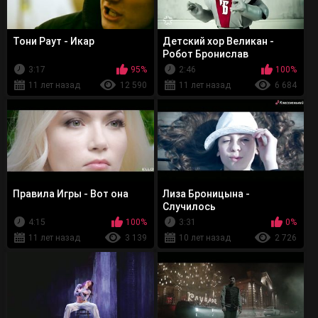
Тони Раут - Икар
Детский хор Великан -
Робот Бронислав
3:17
95%
2:46
100%
11 лет назад
12 590
11 лет назад
6 684
Правила Игры - Вот она
Лиза Броницына -
Случилось
4:15
100%
3:31
0%
11 лет назад
3 139
10 лет назад
2 726