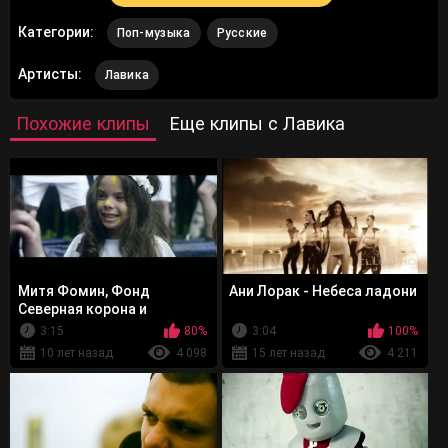
Категории:
Поп-музыка
Русские
Артисты:
Лавика
Похожие клипы
Еще клипы с Лавика
Митя Фомин, Фонд
Ани Лорак - Небеса ладони
Северная корона и
Академия поп. музыки
3:15
80%
3:04
100%
Игоря Крутого - Новый
10 лет назад
4 098
15 лет назад
4 211
день