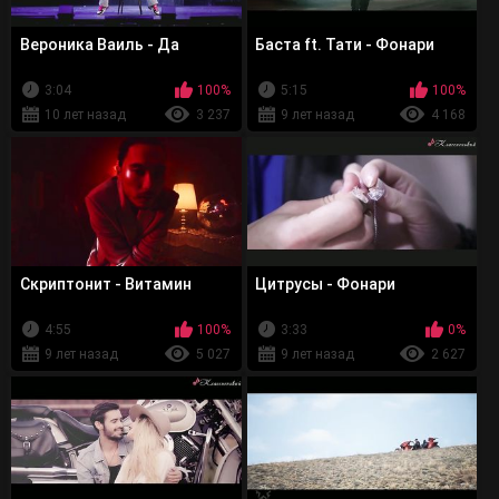
Вероника Ваиль - Да
Баста ft. Тати - Фонари
3:04
100%
5:15
100%
10 лет назад
3 237
9 лет назад
4 168
Скриптонит - Витамин
Цитрусы - Фонари
4:55
100%
3:33
0%
9 лет назад
5 027
9 лет назад
2 627