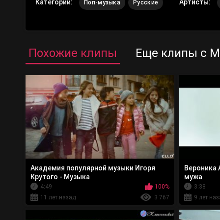
Категории:
Артисты:
Поп-музыка
Русские
Похожие клипы
Еще клипы с 
Академия популярной музыки Игоря
Вероника 
Крутого - Музыка
мужа
4:49
100%
3:38
11 лет назад
3 767
9 лет на