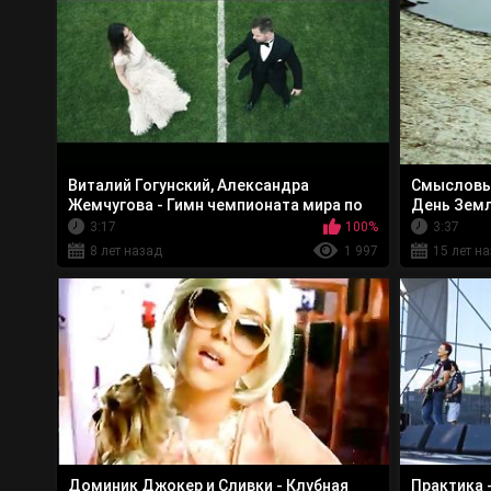
Виталий Гогунский, Александра
Смысловы
Жемчугова - Гимн чемпионата мира по
День Зем
футболу
3:17
100%
3:37
8 лет назад
1 997
15 лет н
Доминик Джокер и Сливки - Клубная
Практика 