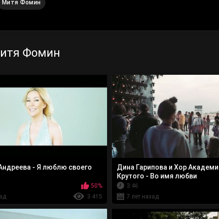
Митя Фомин
Митя Фомин
Андреева - Я люблю своего
Дина Гарипова и Хор Академи
Крутого - Во имя любви
50%
3:46
зад
3 415
7 лет назад