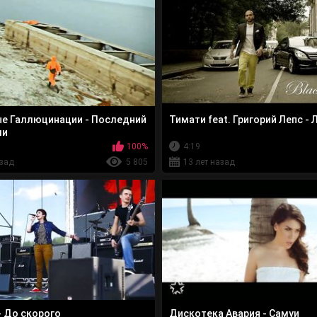
е Галлюцинации - Последний
Тимати feat. Григорий Лепс -
ли
100%
4:19
азад
5 805
13 лет назад
- До скорого
Дискотека Авария - Самуи