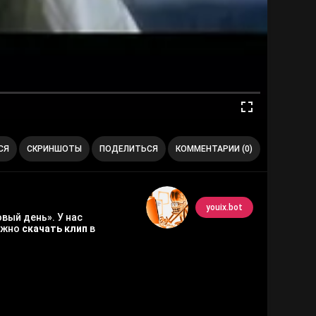
СЯ
СКРИНШОТЫ
ПОДЕЛИТЬСЯ
КОММЕНТАРИИ (0)
youix.bot
вый день». У нас
можно
скачать клип
в