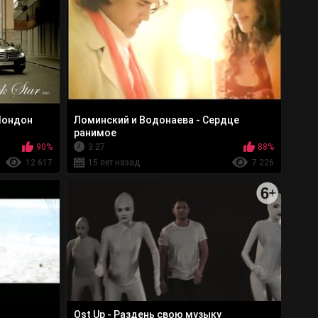
 Лондон
Ломинский и Водонаева - Сердце
ранимое
90%
3:27
88%
12 617
15 лет назад
7 226
Ost Up - Раздень свою музыку