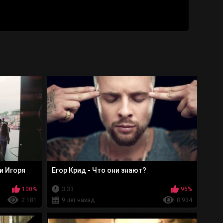
и Игоря
Егор Крид - Что они знают?
100%
3:33
96%
2 181
9 лет назад
8 934