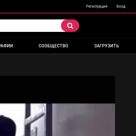
Регистрация
Вход
РАФИИ
СООБЩЕСТВО
ЗАГРУЗИТЬ