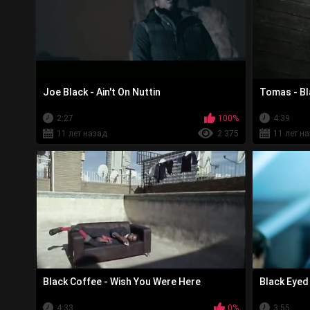
Joe Black - Ain't On Nuttin
Tomas - Bl
2:27
100%
4:39
11 лет назад
2 375
11 лет н
Black Coffee - Wish You Were Here
Black Eyed
4:33
0%
3:55