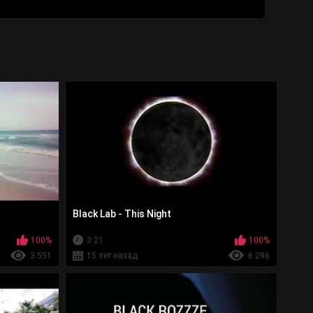
Black Lab - This Night
100%
3:21
100%
3 551
15 лет назад
6 296