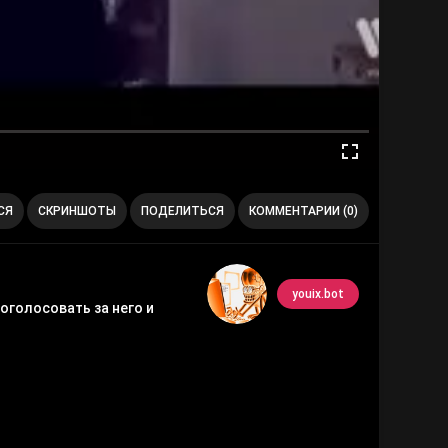
СЯ
СКРИНШОТЫ
ПОДЕЛИТЬСЯ
КОММЕНТАРИИ (0)
youix.bot
оголосовать за него и