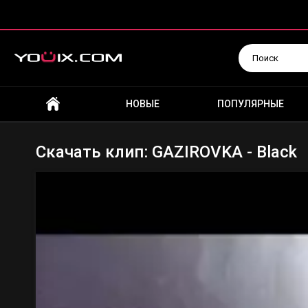
Искать
НОВЫЕ
ПОПУЛЯРНЫЕ
Скачать клип: GAZIROVKA - Black