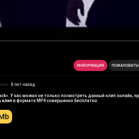
ИНФОРМАЦИЯ
ПОЖАЛОВАТЬ
ено:
8 лет назад
ck». У нас можно не только посмотреть данный клип онлайн, пр
ь клип
в формате MP4 совершенно бесплатно.
 Mb