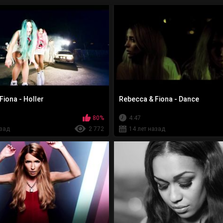
Fiona - Holler
Rebecca & Fiona - Dance
80%
4:47
азад
2 772
14 лет назад