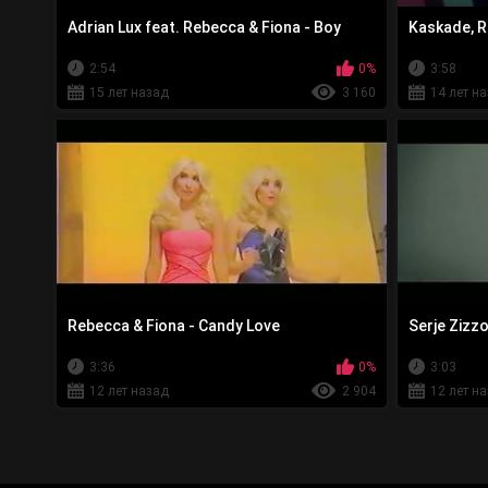
Adrian Lux feat. Rebecca & Fiona - Boy
Kaskade, R
2:54
0%
3:58
15 лет назад
3 160
14 лет н
Rebecca & Fiona - Candy Love
Serje Zizz
3:36
0%
3:03
12 лет назад
2 904
12 лет н