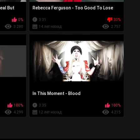
eal But
Rebecca Ferguson - Too Good To Lose
0%
3:31
30%
3 280
14 лет назад
2 757
In This Moment - Blood
100%
3:35
100%
4 299
12 лет назад
4 215