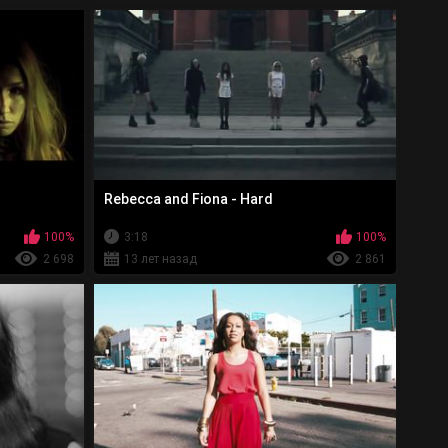
Rebecca and Fiona - Hard
100%
3:18
100%
2 698
13 лет назад
2 861