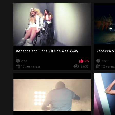
Rebecca and Fiona - If She Was Away
Rebecca & 
2:43
0%
4:59
13 лет назад
2 603
12 лет н