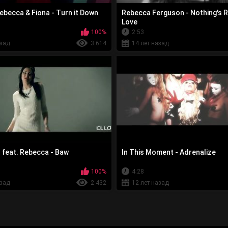
ebecca & Fiona - Turn it Down
Rebecca Ferguson - Nothing's R
Love
100%
2:53
азад
3 614
14 лет назад
o feat. Rebecca - Baw
In This Moment - Adrenalize
100%
4:28
азад
2 432
12 лет назад