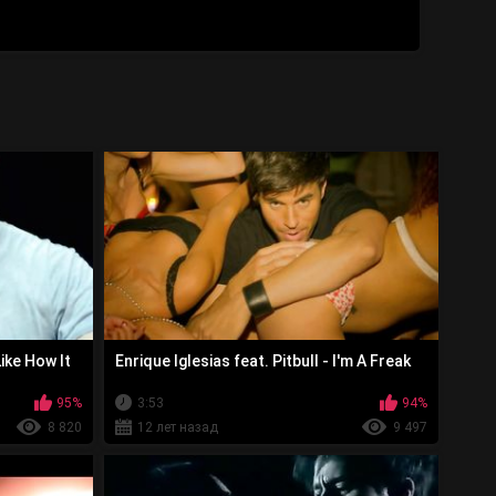
Like How It
Enrique Iglesias feat. Pitbull - I'm A Freak
95%
3:53
94%
8 820
12 лет назад
9 497