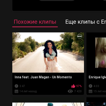
Похожие клипы
Еще клипы с En
Inna feat. Juan Magan - Un Momento
Enrique Igle
3:47
97%
4:03
14 лет назад
7 420
15 лет н