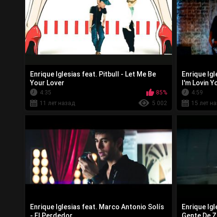
Enrique Iglesias feat. Pitbull - Let Me Be
Enrique Igl
Your Lover
I'm Lovin Y
4:35
85%
4:59
11 лет назад
5 002
15 лет н
Enrique Iglesias feat. Marco Antonio Solís
Enrique Ig
- El Perdedor
Gente De Z