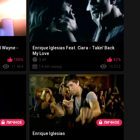
il Wayne -
Enrique Iglesias Feat. Ciara - Takin' Back
My Love
100%
3:49
82%
11 464
14 лет назад
15 012
ЛИЧНОЕ
ЛИЧНОЕ
Enrique Iglesias