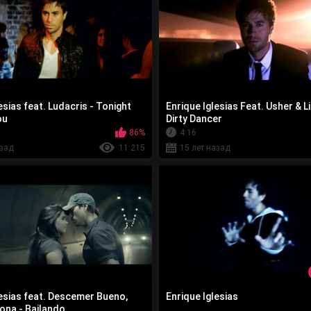
esias feat. Ludacris - Tonight
Enrique Iglesias Feat. Usher & L
ou
Dirty Dancer
86%
4:16
азад
11 215
15 лет назад
lesias feat. Descemer Bueno,
Enrique Iglesias
ona - Bailando