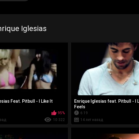
rique Iglesias
sias Feat. Pitbull - I Like It
Enrique Iglesias feat. Pitbull - I 
Feels
95%
6:19
азад
10 322
14 лет назад