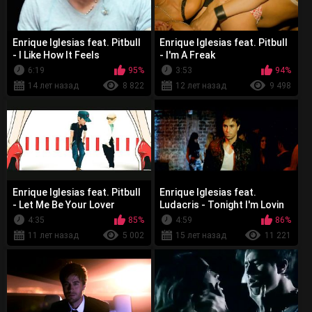
Enrique Iglesias feat. Pitbull
Enrique Iglesias feat. Pitbull
- I Like How It Feels
- I'm A Freak
6:19
95%
3:53
94%
14 лет назад
8 822
12 лет назад
9 498
Enrique Iglesias feat. Pitbull
Enrique Iglesias feat.
- Let Me Be Your Lover
Ludacris - Tonight I'm Lovin
You
4:35
85%
4:59
86%
11 лет назад
5 002
15 лет назад
11 221