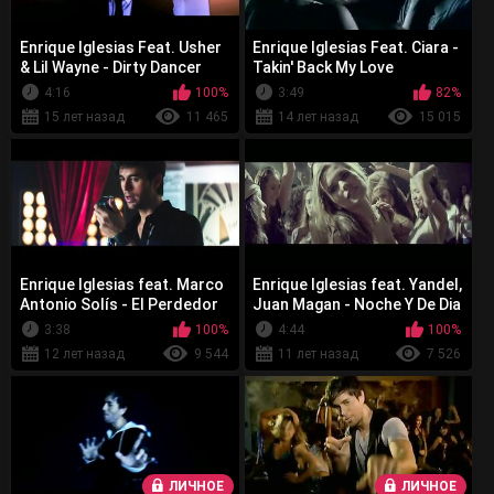
Enrique Iglesias Feat. Usher
Enrique Iglesias Feat. Ciara -
& Lil Wayne - Dirty Dancer
Takin' Back My Love
4:16
100%
3:49
82%
15 лет назад
11 465
14 лет назад
15 015
Enrique Iglesias feat. Marco
Enrique Iglesias feat. Yandel,
Antonio Solís - El Perdedor
Juan Magan - Noche Y De Dia
3:38
100%
4:44
100%
12 лет назад
9 544
11 лет назад
7 526
ЛИЧНОЕ
ЛИЧНОЕ