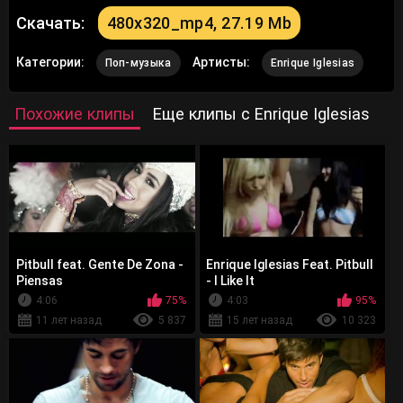
Скачать:
480x320_mp4, 27.19 Mb
Категории:
Артисты:
Поп-музыка
Enrique Iglesias
Похожие клипы
Еще клипы с Enrique Iglesias
Pitbull feat. Gente De Zona -
Enrique Iglesias Feat. Pitbull
Piensas
- I Like It
4:06
75%
4:03
95%
11 лет назад
5 837
15 лет назад
10 323