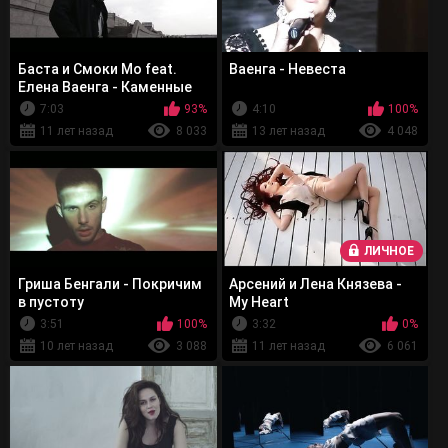
Баста и Смоки Мо feat.
Ваенга - Невеста
Елена Ваенга - Каменные
цветы
7:03
93%
4:10
100%
11 лет назад
8 033
13 лет назад
4 048
ЛИЧНОЕ
Гриша Бенгали - Покричим
Арсений и Лена Князева -
в пустоту
My Heart
3:51
100%
3:32
0%
10 лет назад
3 088
11 лет назад
6 061