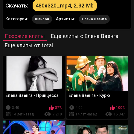
Скачать:
480x320_mp4, 2.32 Mb
Категории:
Артисты:
Шансон
Елена Ваенга
Похожие клипы
Еще клипы с Елена Ваенга
Еще клипы от total
Елена Ваенга - Принцесса
Елена Ваенга - Курю
3:40
87%
4:00
100%
14 лет назад
7 210
14 лет назад
15 347