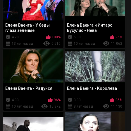
Елена Ваенга - У беды
Елена Ваенга и Интарс
глаза зеленые
Бусулис - Нева
4:28
100%
5:08
96%
13 лет назад
6 516
10 лет назад
11 062
Елена Ваенга - Радуйся
Елена Ваенга - Королева
4:03
96%
3:33
85%
10 лет назад
15 372
8 лет назад
11 130