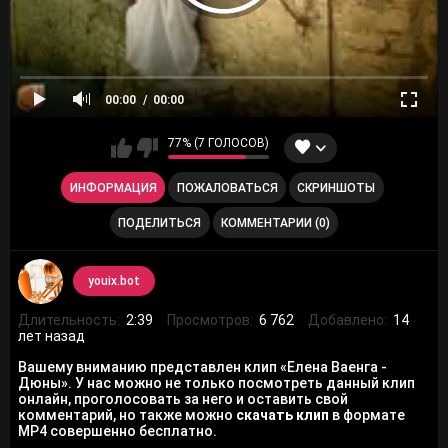
00:00
00:00
77% (7 ГОЛОСОВ)
ИНФОРМАЦИЯ
ПОЖАЛОВАТЬСЯ
СКРИНШОТЫ
ПОДЕЛИТЬСЯ
КОММЕНТАРИИ (0)
youix.bot
Длительность:
2:39
Просмотров:
6 762
Добавлено:
14
лет назад
Вашему вниманию представлен клип «Елена Ваенга -
Дюны». У нас можно не только посмотреть данный клип
онлайн, проголосовать за него и оставить свой
комментарий, но также можно
скачать клип
в формате
MP4 совершенно бесплатно.