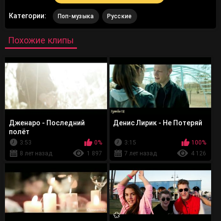
Категории:
Поп-музыка
Русские
Похожие клипы
Дженаро - Последний
Денис Лирик - Не Потеряй
полёт
3:53
0%
3:15
100%
8 лет назад
1 897
7 лет назад
4 126