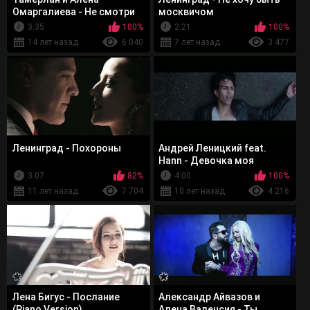
Омаргалиева - Не смотри
москвичом
назад
3:35
100%
2:21
100%
14 лет назад
6 040
7 лет назад
3 477
Ленинград - Похороны
Андрей Леницкий feat.
Hann - Девочка моя
3:07
82%
4:00
100%
11 лет назад
7 704
10 лет назад
4 216
Лена Бигус - Послание
Александр Айвазов и
(Piano Version)
Алена Валенсия - Ты