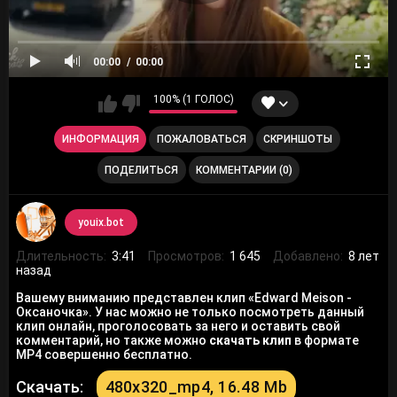
00:00
00:00
100% (1 ГОЛОС)
ИНФОРМАЦИЯ
ПОЖАЛОВАТЬСЯ
СКРИНШОТЫ
ПОДЕЛИТЬСЯ
КОММЕНТАРИИ (0)
youix.bot
Длительность:
3:41
Просмотров:
1 645
Добавлено:
8 лет
назад
Вашему вниманию представлен клип «Edward Meison -
Оксаночка». У нас можно не только посмотреть данный
клип онлайн, проголосовать за него и оставить свой
комментарий, но также можно
скачать клип
в формате
MP4 совершенно бесплатно.
Скачать:
480x320_mp4, 16.48 Mb