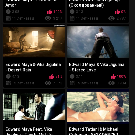
Amor
(Околдованный)
3:08
100%
3:13
0%
11 лет назад
3 217
11 лет назад
2 787
Edward Maya & Vika Jigulina
Edward Maya & Vika Jigulina
- Desert Rain
- Stereo Love
4:13
91%
3:11
100%
15 лет назад
7 173
15 лет назад
8 934
Edward Maya Feat. Vika
Edward Tatiani & Michael
Jigulina - This Is My Life
Goldman - SEXY DANCER