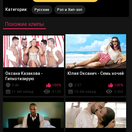
Категории:
Русские
Рэп и Хип-хоп
Похожие клипы
Оксана Казакова -
Юлия Оксанич - Семь ночей
Гипнотизирую
3:46
100%
2:57
100%
11 лет назад
4 139
10 лет назад
3 366