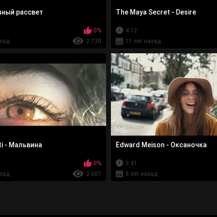
лный рассвет
The Maya Secret - Desire
0%
4:12
азад
2 730
11 лет назад
i - Мальвина
Edward Meison - Оксаночка
0%
3:41
азад
2 687
8 лет назад