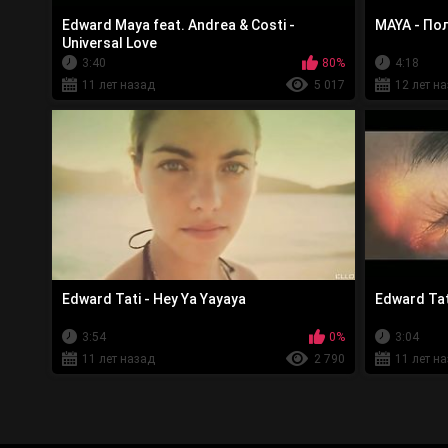
Edward Maya feat. Andrea & Costi -
MAYA - По
Universal Love
3:40
80%
4:18
11 лет назад
5 017
12 лет н
Edward Tati - Hey Ya Yayaya
Edward Tat
3:54
0%
3:04
11 лет назад
2 790
11 лет н