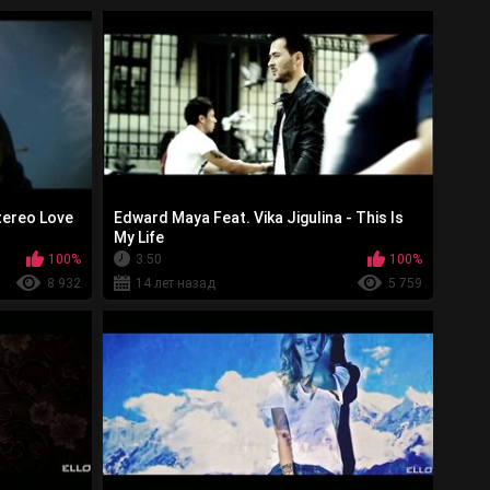
tereo Love
Edward Maya Feat. Vika Jigulina - This Is
My Life
100%
3:50
100%
8 932
14 лет назад
5 759