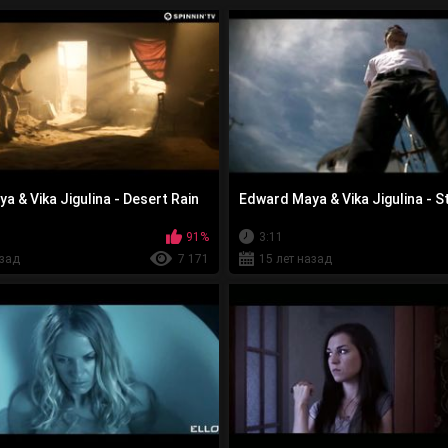
 & Vika Jigulina - Desert Rain
Edward Maya & Vika Jigulina - S
91%
3:11
азад
7 171
15 лет назад