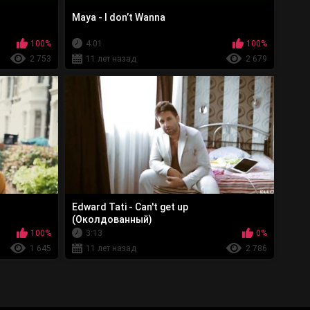
Maya - I don’t Wanna
100%
4:01
100%
2 753
11 лет назад
2 679
Edward Tati - Can't get up
(Околдованный)
100%
3:13
0%
1 645
11 лет назад
2 786