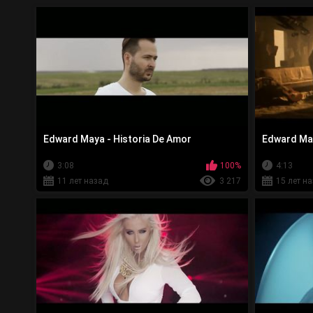
Edward Maya - Historia De Amor
Edward Maya
3:08
100%
4:13
11 лет назад
3 217
15 лет н