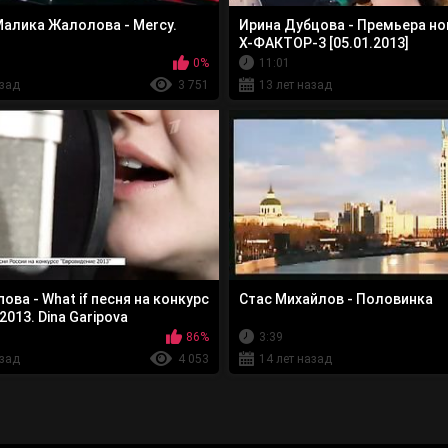
 Малика Жалолова - Mercy.
Ирина Дубцова - Премьера но
X-ФАКТОР-3 [05.01.2013]
0%
11:01
азад
3 751
13 лет назад
ова - What if песня на конкурс
Стас Михайлов - Половинка
 2013. Dina Garipova
86%
3:39
азад
4 053
14 лет назад