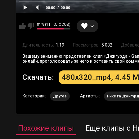
00:00
00:00
81% (11 ГОЛОСОВ)
Длительность:
1:19
Просмотров:
5 082
Добавле
Вашему вниманию представлен клип «Джигурда - Gangn
онлайн, проголосовать за него и оставить свой ком
Скачать:
480x320_mp4, 4.45 
Категории:
Артисты:
Другое
Никита Джигур
Похожие клипы
Еще клипы с Н