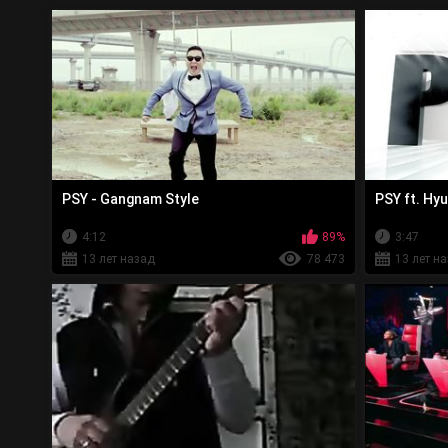
PSY - Gangnam Style
PSY ft. Hy
4:12
89%
3:47
13 лет назад
78 473
13 лет н