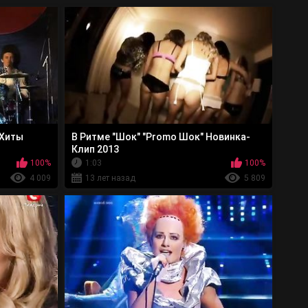
 Хиты
В Ритме "Шок" "Promo Шок" Новинка-
Клип 2013
100%
1:03
100%
4 009
13 лет назад
5 809