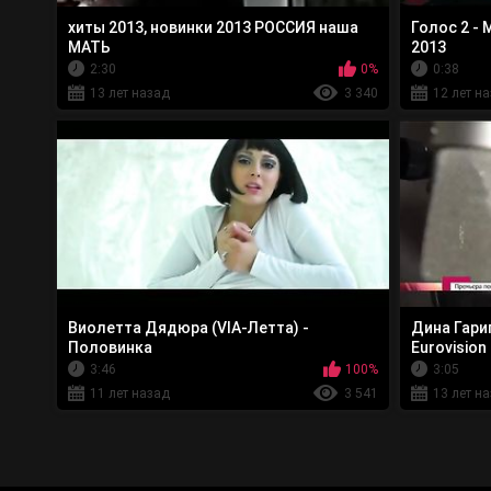
хиты 2013, новинки 2013 РОССИЯ наша
Голос 2 -
МАТЬ
2013
2:30
0%
0:38
13 лет назад
3 340
12 лет н
Виолетта Дядюра (VIA-Летта) -
Дина Гарип
Половинка
Eurovision
3:46
100%
3:05
11 лет назад
3 541
13 лет н