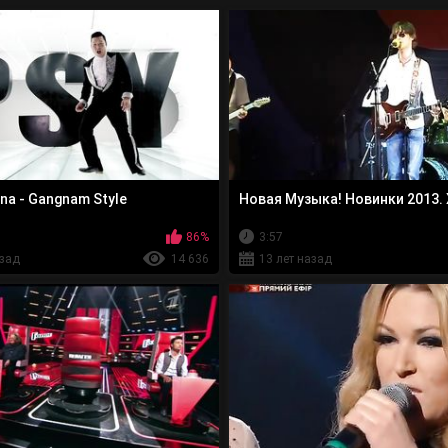
una - Gangnam Style
Новая Музыка! Новинки 2013.
86%
3:57
азад
14 636
13 лет назад