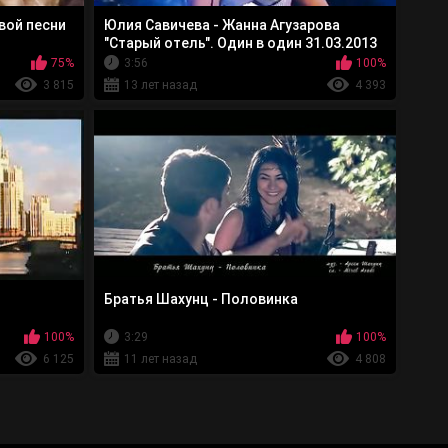
вой песни
Юлия Савичева - Жанна Агузарова
"Старый отель". Один в один 31.03.2013
75%
3:56
100%
3 815
13 лет назад
4 393
Братья Шахунц - Половинка
100%
3:29
100%
6 125
11 лет назад
4 808