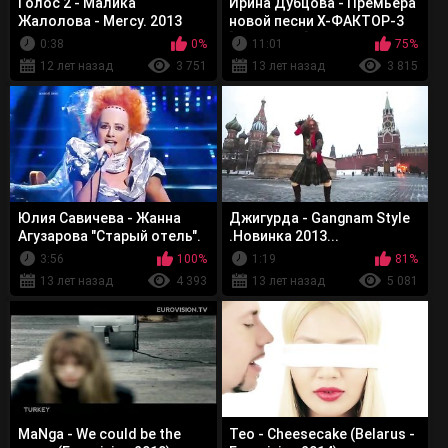
Голос 2 - Малика
Ирина Дубцова - Премьера
Жалолова - Mercy. 2013
новой песни X-ФАКТОР-3
[05.01.2013]
0:38
0%
11:01
75%
12 лет назад
3 751
13 лет назад
3 815
Юлия Савичева - Жанна
Джигурда - Gangnam Style
Агузарова "Старый отель".
.Новинка 2013...
Один в один 31.03.2013
3:56
100%
1:19
81%
13 лет назад
4 393
13 лет назад
5 081
MaNga - We could be the
Teo - Cheesecake (Belarus -