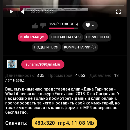
00:00
00:00
86% (6 ГОЛОСОВ)
ИНФОРМАЦИЯ
ПОЖАЛОВАТЬСЯ
СКРИНШОТЫ
ПОДЕЛИТЬСЯ
КОММЕНТАРИИ (0)
zunami7909@mail.ru
Длительность:
3:05
Просмотров:
4 053
Добавлено:
13
лет назад
Вашему вниманию представлен клип «Дина Гарипова -
What if песня на конкурс Eurovision 2013. Dina Garipova». У
нас можно не только посмотреть данный клип онлайн,
проголосовать за него и оставить свой комментарий, но
также можно
скачать клип
в формате MP4 совершенно
бесплатно.
Скачать:
480x320_mp4, 11.08 Mb