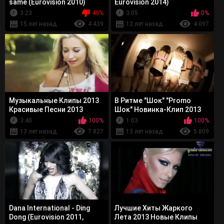
same (Eurovision 2010)
Eurovision 2014)
3:23
40%
3:05
0%
15 лет назад
4 439
12 лет назад
4 097
Музыкальные Клипы 2013
В Ритме "Шок" "Promo
Красивые Песни 2013
Шок" Новинка-Клип 2013
ХИТЫ
3:40
100%
1:03
100%
13 лет назад
7 827
13 лет назад
5 809
Dana International - Ding
Лучшие Хиты Жаркого
Dong (Eurovision 2011,
Лета 2013 Новые Клипы