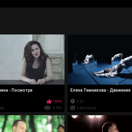
нина - Посмотри
Елена Темникова - Движения
100%
3:26
зад
3 596
9 лет назад