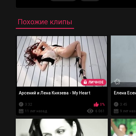
Похожие клипы
ЛИЧНОЕ
Арсений и Лена Князева - My Heart
Елена Есе
3:32
0%
3:45
11 лет назад
6 061
9 лет на