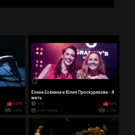
Елена Есенина и Юлия Проскурякова - Я
мать
100%
3:59
91%
4 692
8 лет назад
5 390