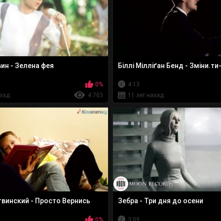
ин - Зелена фея
Біллі Мілліґан Бенд - Зміни.ти
0%
4:13
азад
4 703
11 лет назад
винский - Просто Вернись
Зебра - Три дня до осени
0%
3:09