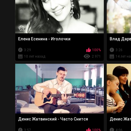
Елена Есенина - Иголочки
Влад Дарв
3:29
100%
3:26
10 лет назад
2 971
14 лет н
Денис Жатвинский - Часто Снится
Денис Жат
3:57
100%
4:06