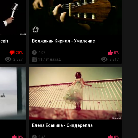
-світ
Волжанин Кирилл - Умиление
20%
4:07
0%
2 527
11 лет назад
3 317
Елена Есенина - Синдерелла
0%
2:45
0%