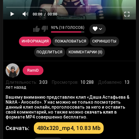
00:00
00:00
90% (18 ГОЛОСОВ)
ИНФОРМАЦИЯ
ПОЖАЛОВАТЬСЯ
СКРИНШОТЫ
ПОДЕЛИТЬСЯ
КОММЕНТАРИИ (0)
RamiD
Длительность:
3:03
Просмотров:
10 288
Добавлено:
13
лет назад
Вашему вниманию представлен клип «Даша Астафьева &
NikitA - Avocado». У нас можно не только посмотреть
данный клип онлайн, проголосовать за него и оставить
свой комментарий, но также можно
скачать клип
в
формате MP4 совершенно бесплатно.
Скачать:
480x320_mp4, 10.83 Mb