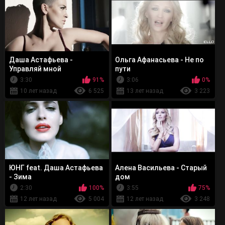
Даша Астафьева -
Ольга Афанасьева - Не по
Управляй мной
пути
3:30
91%
3:06
0%
10 лет назад
6 525
13 лет назад
3 223
ЮНГ feat. Даша Астафьева
Алена Васильева - Старый
- Зима
дом
2:30
100%
3:55
75%
12 лет назад
5 004
12 лет назад
3 248