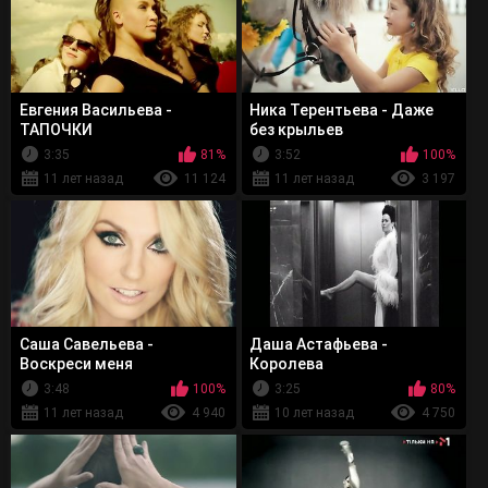
Евгения Васильева -
Ника Терентьева - Даже
ТАПОЧКИ
без крыльев
3:35
81%
3:52
100%
11 лет назад
11 124
11 лет назад
3 197
Саша Савельева -
Даша Астафьева -
Воскреси меня
Королева
3:48
100%
3:25
80%
11 лет назад
4 940
10 лет назад
4 750