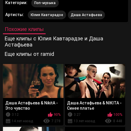
Категории:
Поп-музыка
Артисты:
Юлия Кавтарадзе
Даша Астафьева
Похожие клипы
Еще клипы с Юлия Кавтарадзе и Даша
Астафьева
Еще клипы от ramid
Даша Астафьева & NikitA -
Даша Астафьева & NIKITA -
Это чувство
Синее платье
3:12
90%
3:27
100%
14 лет назад
7 278
13 лет назад
8 448