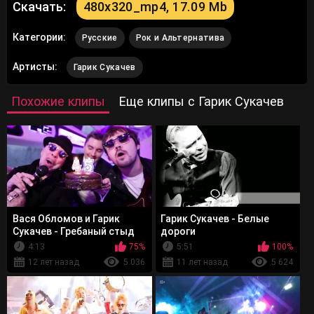
Скачать:
480x320_mp4, 17.09 Mb
Категории:
Русские
Рок и Альтернатива
Артисты:
Гарик Сукачев
Похожие клипы
Еще клипы с Гарик Сукачев
Вася Обломов и Гарик
Гарик Сукачев - Белые
Сукачев - Гребаный стыд
дороги
4:13
75%
5:51
100%
12 лет назад
5 036
11 лет назад
5 624