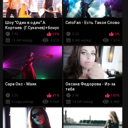
Шоу "Один в один" А.
CeloFan - Есть Такое Слово
Кортнев. (Г.Сукачев)+бонус
3:42
50%
3:33
0%
13 лет назад
4 018
8 лет назад
1 614
Сара Окс - Маяк
Оксана Федорова - Из-за
тебя
3:25
81%
3:46
100%
3 года назад
8 060
14 лет назад
6 460