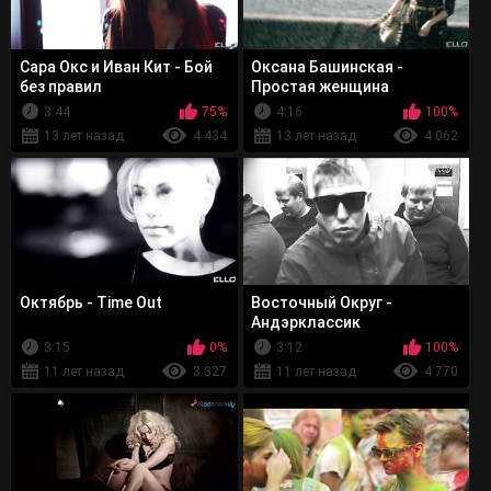
Сара Окс и Иван Кит - Бой
Оксана Башинская -
без правил
Простая женщина
3:44
75%
4:16
100%
13 лет назад
4 434
13 лет назад
4 062
Октябрь - Time Out
Восточный Округ -
Андэрклассик
3:15
0%
3:12
100%
11 лет назад
3 327
11 лет назад
4 770