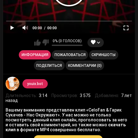
00:00
00:00
0% (0 ГОЛОСОВ)
ИНФОРМАЦИЯ
ПОЖАЛОВАТЬСЯ
СКРИНШОТЫ
ПОДЕЛИТЬСЯ
КОММЕНТАРИИ (0)
youix.bot
Длительность:
3:14
Просмотров:
3 575
Добавлено:
7 лет
назад
Вашему вниманию представлен клип «CeloFan & Гарик
Сукачев - Нас Окружают». У нас можно не только
посмотреть данный клип онлайн, проголосовать за него
и оставить свой комментарий, но также можно
скачать
клип
в формате MP4 совершенно бесплатно.