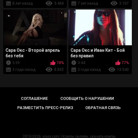
8 лет назад
3 468
7 лет назад
3 107
Сара Окс - Второй апрель
Сара Окс и Иван Кит - Бой
без тебя
без правил
3:39
78%
3:44
77%
3 года назад
8 892
3 года назад
13 540
СОГЛАШЕНИЕ
СООБЩИТЬ О НАРУШЕНИИ
РАЗМЕСТИТЬ ПРЕСС-РЕЛИЗ
ОБРАТНАЯ СВЯЗЬ
2010-2026
youix.com
| Клипы онлайн, cкачать клипы