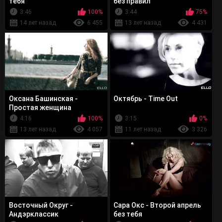
тебя
без правил
3:46
100%
3:44
75%
14 лет назад
6 455
13 лет назад
4 431
Оксана Башинская -
Октябрь - Time Out
Простая женщина
4:16
100%
3:15
0%
13 лет назад
4 057
11 лет назад
3 326
Восточный Округ -
Сара Окс - Второй апрель
Андэрклассик
без тебя