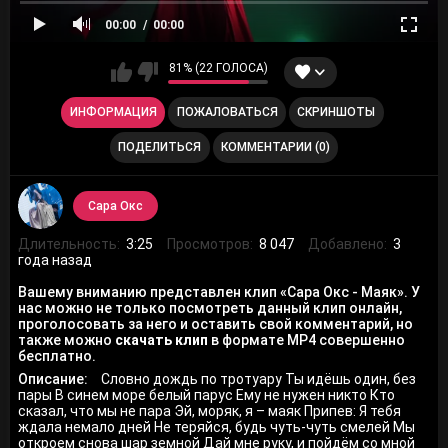
00:00
00:00
81% (22 ГОЛОСА)
ИНФОРМАЦИЯ
ПОЖАЛОВАТЬСЯ
СКРИНШОТЫ
ПОДЕЛИТЬСЯ
КОММЕНТАРИИ (0)
Сара Окс
Длительность:
3:25
Просмотров:
8 047
Добавлено:
3
года назад
Вашему вниманию представлен клип «Сара Окс - Маяк». У
нас можно не только посмотреть данный клип онлайн,
проголосовать за него и оставить свой комментарий, но
также можно
скачать клип
в формате MP4 совершенно
бесплатно.
Описание:
Словно дождь по тротуару Ты идёшь один, без
пары В синем море белый парус Ему не нужен никто Кто
сказал, что мы не пара Эй, моряк, я – маяк Припев: Я тебя
ждала немало дней Не теряйся, будь чуть-чуть смелей Мы
откроем снова шар земной Дай мне руку, и пойдём со мной