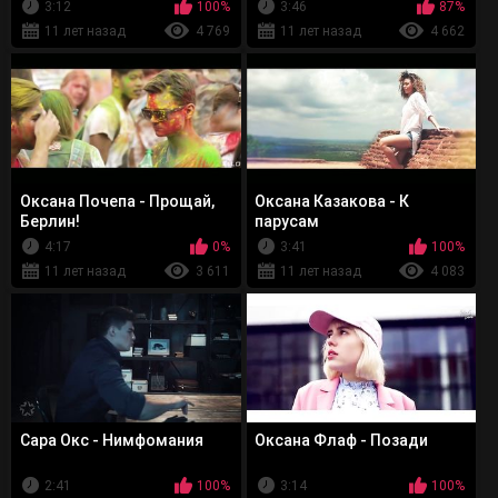
3:12
100%
3:46
87%
11 лет назад
4 769
11 лет назад
4 662
Оксана Почепа - Прощай,
Оксана Казакова - К
Берлин!
парусам
4:17
0%
3:41
100%
11 лет назад
3 611
11 лет назад
4 083
Сара Окс - Нимфомания
Оксана Флаф - Позади
2:41
100%
3:14
100%