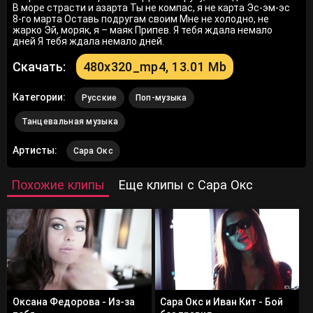
В море страсти и азарта Ты не компас, я не карта Эс-эм-эс
8-го марта Оставь подругам своим Мне не холодно, не
жарко Эй, моряк, я – маяк Припев. Я тебя ждала немало
дней Я тебя ждала немало дней.
Скачать:
480x320_mp4, 13.01 Mb
Категории:
Русские
Поп-музыка
Танцевальная музыка
Артисты:
Сара Окс
Похожие клипы
Еще клипы с Сара Окс
Оксана Федорова - Из-за
Сара Окс и Иван Кит - Бой