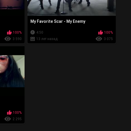
My Favorite Scar - My Enemy
100%
4:50
100%
3 590
13 лет назад
3 075
100%
2 295