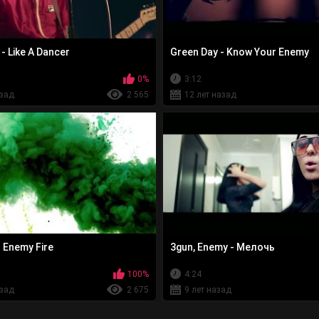
- Like A Dancer
Green Day - Know Your Enemy
0%
3:12
азад
2 565
12 лет назад
- Enemy Fire
3gun, Enemy - Мелочь
100%
4:24
азад
2 675
9 лет назад