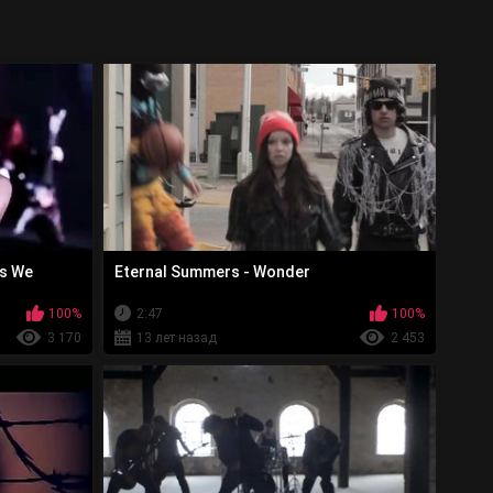
gs We
Eternal Summers - Wonder
100%
2:47
100%
3 170
13 лет назад
2 453