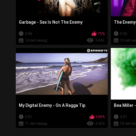
Garbage - Sex Is Not The Enemy
The Enemy 
3:06
75%
3:26
14 лет назад
5 841
13 лет н
My Digital Enemy - On A Ragga Tip
Bea Miller 
2:51
100%
3:51
11 лет назад
2 653
10 лет н