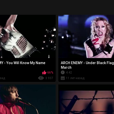
Y - You Will Know My Name
ARCH ENEMY - Under Black Fla
March
66%
4:42
азад
3 937
11 лет назад