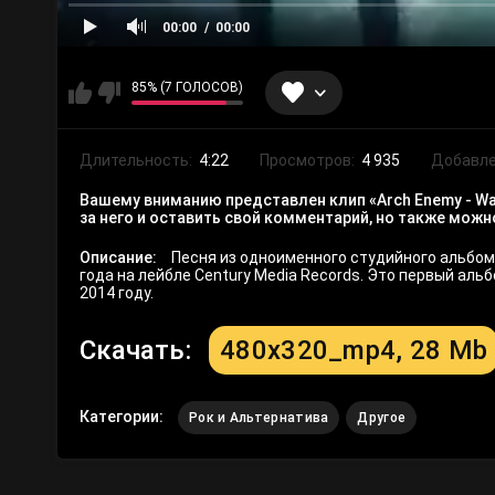
00:00
00:00
85% (7 ГОЛОСОВ)
Длительность:
4:22
Просмотров:
4 935
Добавле
Вашему вниманию представлен клип «Arch Enemy - War
за него и оставить свой комментарий, но также мож
Описание:
Песня из одноименного студийного альбома
года на лейбле Century Media Records. Это первый аль
2014 году.
Скачать:
480x320_mp4, 28 Mb
Категории:
Рок и Альтернатива
Другое