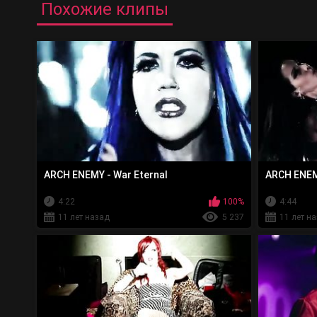
Похожие клипы
ARCH ENEMY - War Eternal
ARCH ENEM
4:22
100%
4:44
11 лет назад
5 237
11 лет н