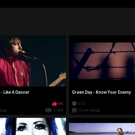
- Like A Dancer
Green Day - Know Your Enemy
0%
3:12
азад
2 565
12 лет назад