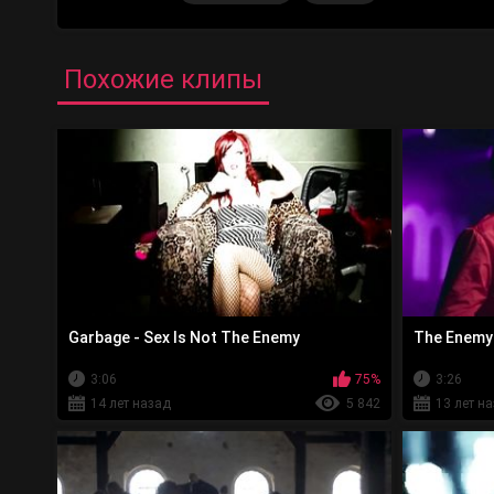
Похожие клипы
Garbage - Sex Is Not The Enemy
The Enemy 
3:06
75%
3:26
14 лет назад
5 842
13 лет н