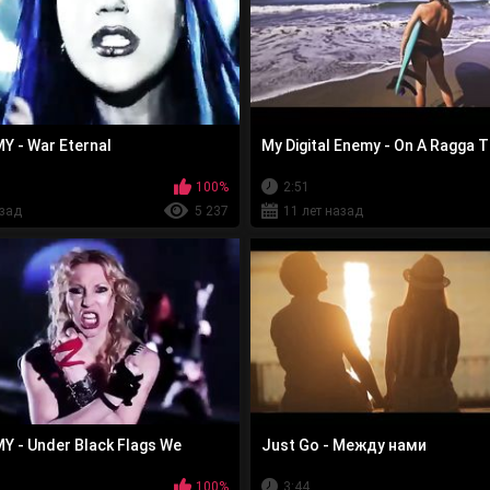
 - War Eternal
My Digital Enemy - On A Ragga T
100%
2:51
азад
5 237
11 лет назад
 - Under Black Flags We
Just Go - Между нами
100%
3:44