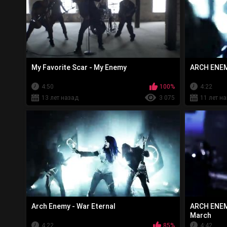
My Favorite Scar - My Enemy
ARCH ENEMY
4:50
100%
4:22
13 лет назад
3 075
11 лет н
Arch Enemy - War Eternal
ARCH ENEMY
March
4:22
85%
4:42