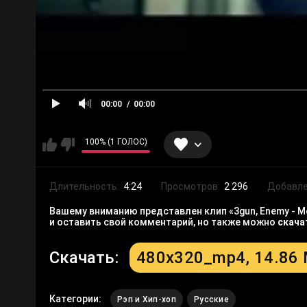
00:00
00:00
100% (1 ГОЛОС)
Длительность:
4:24
Просмотров:
2 296
Добавле
Вашему вниманию представлен клип «3gun, Enemy - М
и оставить свой комментарий, но также можно
скача
Скачать:
480x320_mp4, 14.86
Категории:
Рэп и Хип-хоп
Русские