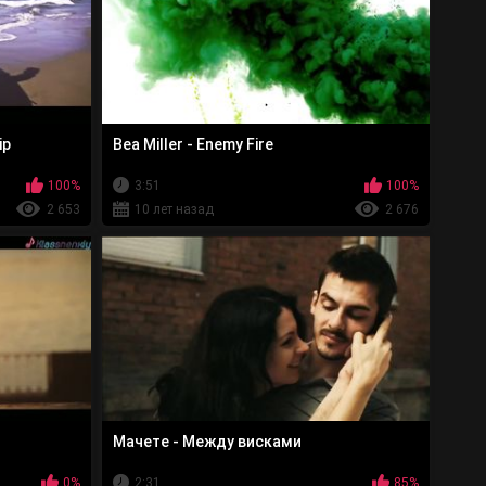
ip
Bea Miller - Enemy Fire
100%
3:51
100%
2 653
10 лет назад
2 676
Мачете - Между висками
0%
2:31
85%