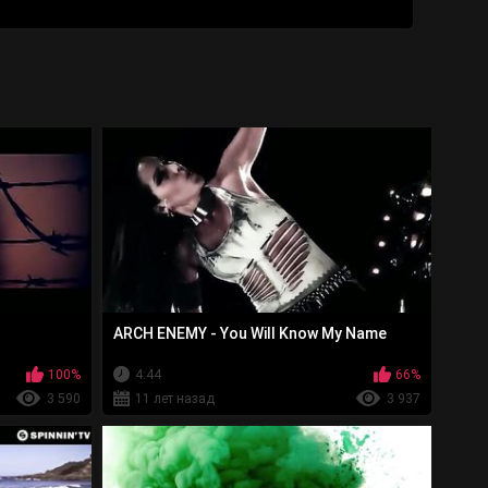
ARCH ENEMY - You Will Know My Name
100%
4:44
66%
3 590
11 лет назад
3 937