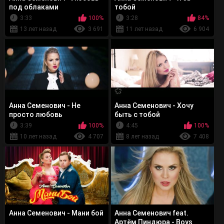
под облаками
тобой
3:33
100%
3:28
84%
13 лет назад
3 691
11 лет назад
6 904
Анна Семенович - Не
Анна Семенович - Хочу
просто любовь
быть с тобой
3:39
100%
4:45
100%
10 лет назад
4 707
8 лет назад
7 408
Анна Семенович - Мани бой
Анна Семенович feat.
Артём Пиндюра - Boys