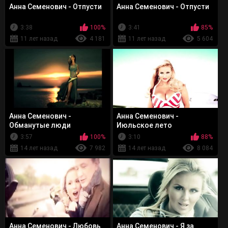
Анна Семенович - Отпусти
Анна Семенович - Отпусти
3:38
100%
3:41
85%
11 лет назад
4 181
11 лет назад
5 604
Анна Семенович -
Анна Семенович -
Обманутые люди
Июльское лето
3:57
100%
3:10
88%
14 лет назад
7 982
14 лет назад
8 084
Анна Семенович - Любовь
Анна Семенович - Я за