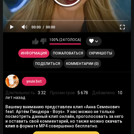
00:00
00:00
100% (24 ГОЛОСА)
ИНФОРМАЦИЯ
ПОЖАЛОВАТЬСЯ
СКРИНШОТЫ
ПОДЕЛИТЬСЯ
КОММЕНТАРИИ (0)
youix.bot
Длительность:
3:32
Просмотров:
5 678
Добавлено:
10
лет назад
Вашему вниманию представлен клип «Анна Семенович
feat. Артём Пиндюра - Boys». У нас можно не только
посмотреть данный клип онлайн, проголосовать за него
и оставить свой комментарий, но также можно
скачать
клип
в формате MP4 совершенно бесплатно.