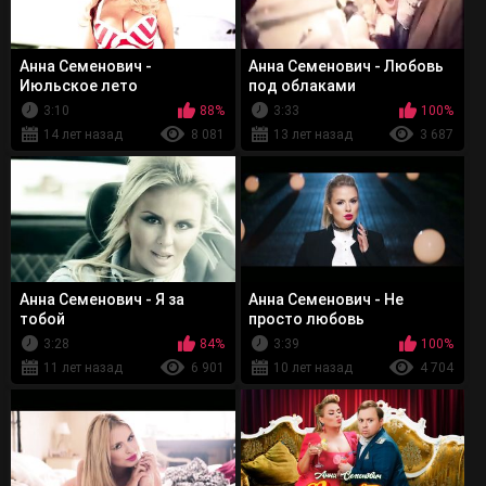
Анна Семенович -
Анна Семенович - Любовь
Июльское лето
под облаками
3:10
88%
3:33
100%
14 лет назад
8 081
13 лет назад
3 687
Анна Семенович - Я за
Анна Семенович - Не
тобой
просто любовь
3:28
84%
3:39
100%
11 лет назад
6 901
10 лет назад
4 704