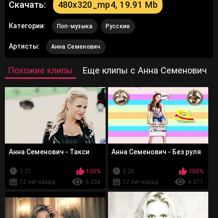
Скачать:
480x320_mp4, 19.91 Mb
Категории:
Поп-музыка
Русские
Артисты:
Анна Семенович
Похожие клипы
Еще клипы с Анна Семенович
Анна Семенович - Такси
Анна Семенович - Без руля
3:31
100%
3:26
100%
12 лет назад
6 256
12 лет назад
6 071