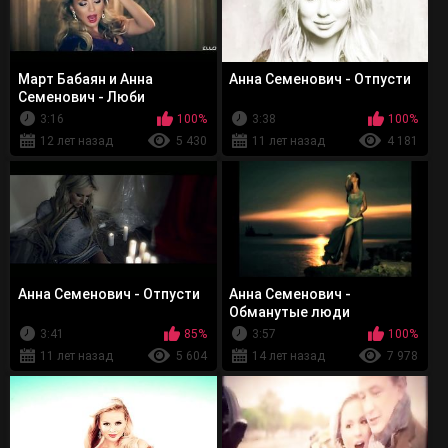
Март Бабаян и Анна
Анна Семенович - Отпусти
Семенович - Люби
3:16
100%
3:38
100%
12 лет назад
5 430
11 лет назад
4 181
Анна Семенович - Отпусти
Анна Семенович -
Обманутые люди
3:41
85%
3:57
100%
11 лет назад
5 604
14 лет назад
7 978