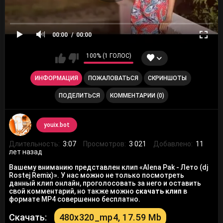
00:00
00:00
100% (1 ГОЛОС)
ИНФОРМАЦИЯ
ПОЖАЛОВАТЬСЯ
СКРИНШОТЫ
ПОДЕЛИТЬСЯ
КОММЕНТАРИИ (0)
youix.bot
Длительность:
3:07
Просмотров:
3 021
Добавлено:
11
лет назад
Вашему вниманию представлен клип «Alena Pak - Лето (dj
Rostej Remix)». У нас можно не только посмотреть
данный клип онлайн, проголосовать за него и оставить
свой комментарий, но также можно
скачать клип
в
формате MP4 совершенно бесплатно.
Скачать:
480x320_mp4, 17.59 Mb