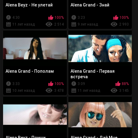
Alena Beyz - Не улетай
Alena Grand - Знай
4:30
100%
3:23
100%
11 лет назад
2 514
9 лет назад
2 993
Alena Grand - Пополам
Alena Grand - Первая
встреча
3:33
100%
3:09
88%
10 лет назад
3 478
11 лет назад
3 145
Alena Beyz - Помни
Alena Grand - Дай Мне