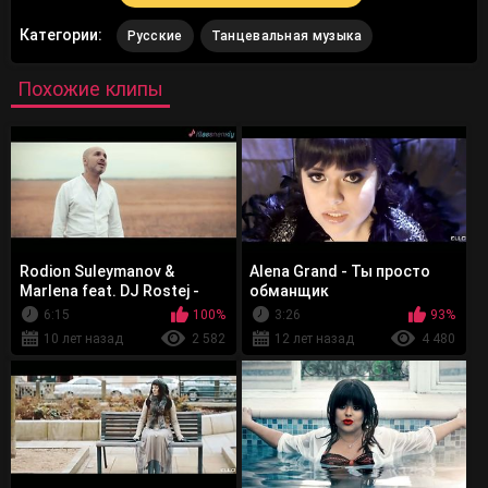
Категории:
Русские
Танцевальная музыка
Похожие клипы
Rodion Suleymanov &
Alena Grand - Ты просто
Marlena feat. DJ Rostej -
обманщик
Нежность
6:15
100%
3:26
93%
10 лет назад
2 582
12 лет назад
4 480