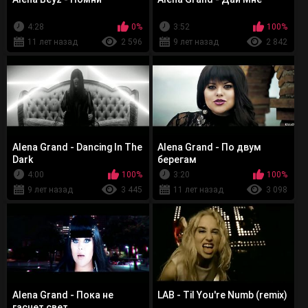
4:28
0%
3:52
100%
11 лет назад
2 596
9 лет назад
2 842
Alena Grand - Dancing In The
Alena Grand - По двум
Dark
берегам
4:00
100%
3:20
100%
9 лет назад
3 445
11 лет назад
3 098
Alena Grand - Пока не
LAB - Til You're Numb (remix)
гаснет свет