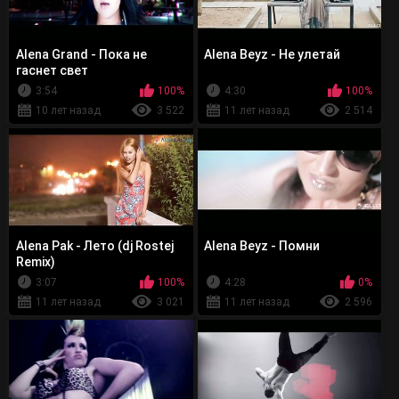
Alena Grand - Пока не
Alena Beyz - Не улетай
гаснет свет
3:54
100%
4:30
100%
10 лет назад
3 522
11 лет назад
2 514
Alena Pak - Лето (dj Rostej
Alena Beyz - Помни
Remix)
3:07
100%
4:28
0%
11 лет назад
3 021
11 лет назад
2 596