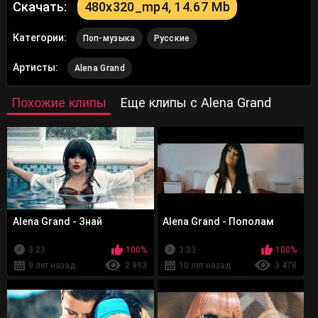
Скачать:
480x320_mp4, 14.67 Mb
Категории:
Поп-музыка
Русские
Артисты:
Alena Grand
Похожие клипы
Еще клипы с Alena Grand
Alena Grand - Знай
Alena Grand - Пополам
3:23
100%
3:33
100%
9 лет назад
2 993
10 лет назад
3 478