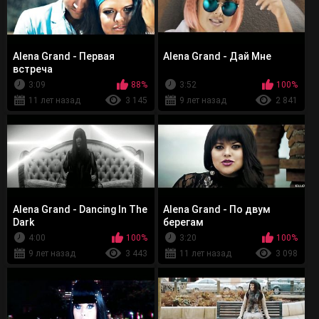
Alena Grand - Первая
Alena Grand - Дай Мне
встреча
3:09
88%
3:52
100%
11 лет назад
3 145
9 лет назад
2 841
Alena Grand - Dancing In The
Alena Grand - По двум
Dark
берегам
4:00
100%
3:20
100%
9 лет назад
3 443
11 лет назад
3 098