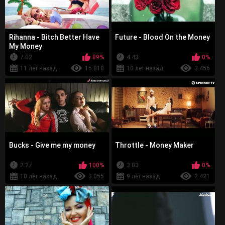
Rihanna - Bitch Better Have
Future - Blood On the Money
My Money
7:02
89%
4:43
0%
11 лет назад
15 818
10 лет назад
3 456
Bucks - Give me my money
Throttle - Money Maker
2:27
100%
3:03
0%
10 лет назад
3 055
9 лет назад
2 421