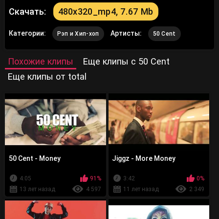
Скачать:
480x320_mp4, 7.67 Mb
Категории:
Артисты:
Рэп и Хип-хоп
50 Cent
Похожие клипы
Еще клипы с 50 Cent
Еще клипы от total
50 Cent - Money
Jiggz - More Money
4:05
91%
3:42
0%
13 лет назад
4 597
11 лет назад
2 349