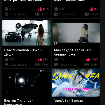
4:58
88%
3:42
0%
15 лет назад
9 716
10 лет назад
2 690
Стас Михайлов - Озноб
Александр Павлик - По
Души
лезвию ножа
3:50
81%
3:02
100%
12 лет назад
5 696
11 лет назад
3 010
Виктор Филонов -
Глюк'оZа - Заноза
Кинолента