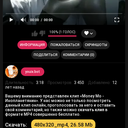
00:00
00:00
100% (1 ГОЛОС)
ИНФОРМАЦИЯ
ПОЖАЛОВАТЬСЯ
СКРИНШОТЫ
ПОДЕЛИТЬСЯ
КОММЕНТАРИИ (0)
youix.bot
Длительность:
3:18
Просмотров:
3 450
Добавлено:
12
лет назад
Вашему вниманию представлен клип «Money Mo -
Инопланетянин». У нас можно не только посмотреть
данный клип онлайн, проголосовать за него и оставить
свой комментарий, но также можно
скачать клип
в
формате MP4 совершенно бесплатно.
Скачать:
480x320_mp4, 26.58 Mb