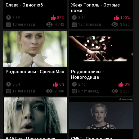
Слава - Однолюб
Женя Тополь - Острые
ножи
3:39
87%
3:35
100%
10 лет назад
4 742
12 лет назад
3 530
Роднополисы - СрочноМэн
Роднополисы -
Новогодище
3:04
0%
2:46
0%
11 лет назад
2 808
8 лет назад
2 266
ВИА Гра - Цветок и нож
СНЕГ - Полнолуние