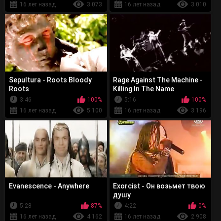
16 лет назад
3 073
16 лет назад
3 010
Sepultura - Roots Bloody
Rage Against The Machine -
Roots
Killing In The Name
3:46
100%
5:16
100%
16 лет назад
5 100
16 лет назад
3 196
Evanescence - Anywhere
Exorcist - Он возьмет твою
душу
5:28
87%
4:22
0%
16 лет назад
4 162
16 лет назад
2 908