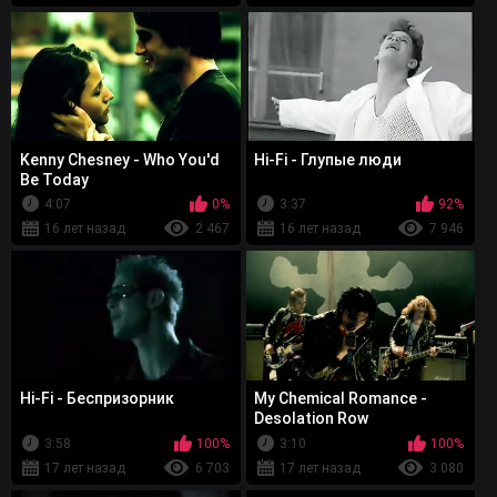
Kenny Chesney - Who You'd
Hi-Fi - Глупые люди
Be Today
4:07
0%
3:37
92%
16 лет назад
2 467
16 лет назад
7 946
Hi-Fi - Беспризорник
My Chemical Romance -
Desolation Row
3:58
100%
3:10
100%
17 лет назад
6 703
17 лет назад
3 080