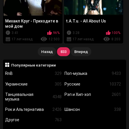
Михаил Круг - Приходите в
t.A.T.u. - All About Us
мой дом
3:41
96%
3:28
100%
17 лет назад
12 503
17 лет назад
8 203
Назад
833
Вперед
Популярные категории
RnB
329
Поп-музыка
9433
Украинские
305
Русские
10372
Танцевальная
Рэп и Хип-хоп
2601
4348
музыка
Рок и Альтернатива
2426
Шансон
338
Другое
763