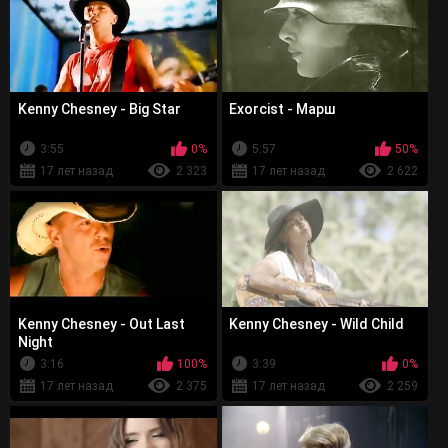
Kenny Chesney - Big Star
Exorcist - Марш
3:55
0%
5:57
50%
17 лет назад
2 323
17 лет назад
2 622
Kenny Chesney - Out Last
Kenny Chesney - Wild Child
Night
3:16
100%
3:39
0%
17 лет назад
2 375
17 лет назад
2 259