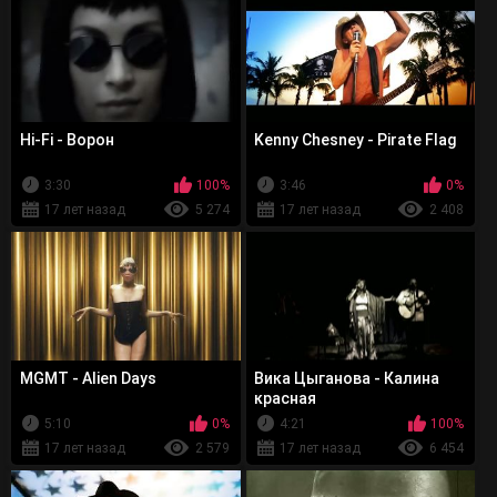
Hi-Fi - Ворон
Kenny Chesney - Pirate Flag
3:30
100%
3:46
0%
17 лет назад
5 274
17 лет назад
2 408
MGMT - Alien Days
Вика Цыганова - Калина
красная
5:10
0%
4:21
100%
17 лет назад
2 579
17 лет назад
6 454