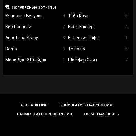
Популярные артисты
Вячеслав Бутусов
4
Тайо Круз
5
Кир Пованти
7
Боб Синклер
4
Anastasia Stacy
3
Валентин Гафт
1
Remo
3
TattooIN
5
Мэри Джей Блайдж
1
Шаффер Смит
7
СОГЛАШЕНИЕ
СООБЩИТЬ О НАРУШЕНИИ
РАЗМЕСТИТЬ ПРЕСС-РЕЛИЗ
ОБРАТНАЯ СВЯЗЬ