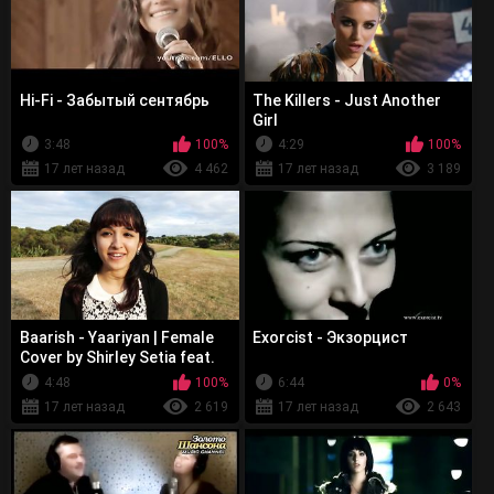
Hi-Fi - Забытый сентябрь
The Killers - Just Another
Girl
3:48
100%
4:29
100%
17 лет назад
4 462
17 лет назад
3 189
Baarish - Yaariyan | Female
Exorcist - Экзорцист
Cover by Shirley Setia feat.
The Gunsmith
4:48
100%
6:44
0%
17 лет назад
2 619
17 лет назад
2 643