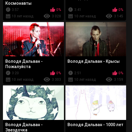
Космонавты
3:57
0%
3:41
0%
10 лет назад
3 028
10 лет назад
3 145
Володя Дальван -
Володя Дальван - Крысы
Пожалуйста
3:20
0%
2:51
0%
10 лет назад
3 303
10 лет назад
3 159
Володя Дальван -
Володя Дальван - 1000 лет
Звездочка