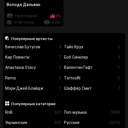
Володя Дальван
9 фотографий
0%
10 лет назад
4 355
Популярные артисты
Вячеслав Бутусов
4
Тайо Круз
5
Кир Пованти
7
Боб Синклер
4
Anastasia Stacy
3
Валентин Гафт
1
Remo
3
TattooIN
5
Мэри Джей Блайдж
1
Шаффер Смит
7
Популярные категории
RnB
329
Поп-музыка
9433
Украинские
305
Русские
10372