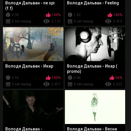
Володя Дальван - ne spi
Володя Дальван - Feeling
(f.f)
0:38
100%
1:02
100%
8 лет назад
2 110
8 лет назад
2 419
Володя Дальван - Икар
Володя Дальван - Икар (
promo)
3:33
100%
0:46
50%
9 лет назад
2 477
9 лет назад
2 522
Володя Дальван -
Володя Дальван - Весна