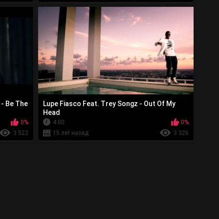
 - Be The
Lupe Fiasco Feat. Trey Songz - Out Of My
Head
0%
4:00
0%
3 522
15 лет назад
3 326