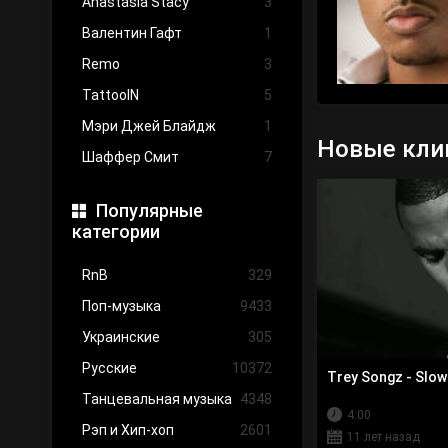
Anastasia Stacy
3
Валентин Гафт
1
Remo
3
TattooIN
5
Мэри Джей Блайдж
1
Новые клип
Шаффер Смит
7
Популярные
категории
RnB
329
Поп-музыка
9433
Украинские
305
Русские
10372
Trey Songz - Slow
Танцевальная музыка
4348
4:00
Рэп и Хип-хоп
2601
11 лет назад