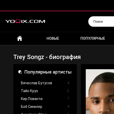
Искать
НОВЫЕ
ПОПУЛЯРНЫЕ
Trey Songz - биография
Популярные артисты
Вячеслав Бутусов
4
Тайо Круз
5
Кир Пованти
7
Боб Синклер
4