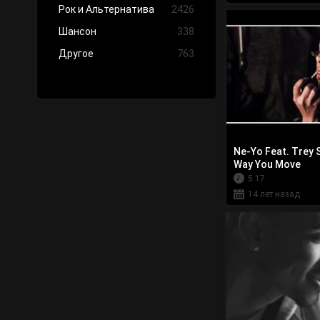
Рок и Альтернатива
2426
Шансон
338
Другое
763
Ne-Yo Feat. Trey 
Way You Move
5:17
14 лет назад