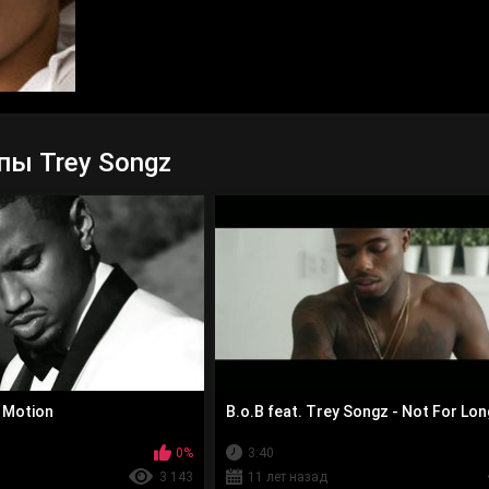
ы Trey Songz
 Motion
B.o.B feat. Trey Songz - Not For Lon
0%
3:40
3 143
11 лет назад