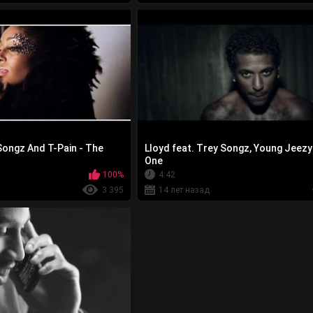
Songz And T-Pain - The
Lloyd feat. Trey Songz, Young Jeezy
One
100%
4:42
3 395
14 лет назад