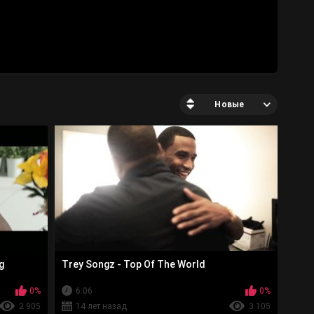
Новые
g
Trey Songz - Top Of The World
0%
6:06
0%
2 905
14 лет назад
3 105