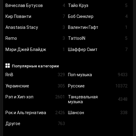
Вячеслав Бутусов
4
Тайо Круз
5
Кир Пованти
7
Боб Синклер
4
Anastasia Stacy
3
Валентин Гафт
1
Remo
3
TattooIN
5
Мэри Джей Блайдж
1
Шаффер Смит
7
Популярные категории
RnB
329
Поп-музыка
9433
Украинские
305
Русские
10372
Рэп и Хип-хоп
2601
Танцевальная
4348
музыка
Рок и Альтернатива
2426
Шансон
338
Другое
763