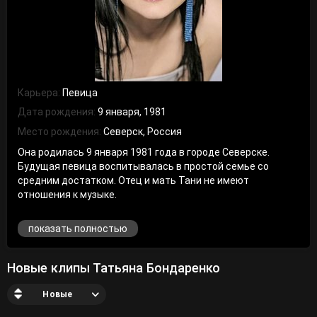
Карьера:
Певица
Дата рождения:
9 января, 1981
Место рождения:
Северск, Россия
Она родилась 9 января 1981 года в городе Северске.
Будущая певица воспитывалась в простой семье со
средним достатком. Отец и мать Тани не имеют
отношения к музыке.
После получения аттестата Татьяна устроилась ди-
показать полностью
джеем на местное радио. За короткий срок она добилась
признания слушателей и уважения руководства. В какой-
то момент девушка потеряла интерес к своей работе. Ей
Новые клипы Татьяна Бондаренко
хотелось дальнейшего развития в творческом плане.
Новые
В 1999 году наша героиня создала свою группу «Черное и