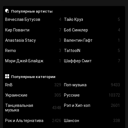
Популярные артисты
Вячеслав Бутусов
4
Тайо Круз
5
Кир Пованти
7
Боб Синклер
4
Anastasia Stacy
3
Валентин Гафт
1
Remo
3
TattooIN
5
Мэри Джей Блайдж
1
Шаффер Смит
7
Популярные категории
RnB
329
Поп-музыка
9433
Украинские
305
Русские
10372
Танцевальная
Рэп и Хип-хоп
2601
4348
музыка
Рок и Альтернатива
2426
Шансон
338