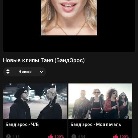
Новые клипы Таня (БандЭрос)
Новые
Банд'эрос - Ч/Б
Банд'эрос - Моя печаль
4:18
100%
4:34
100%