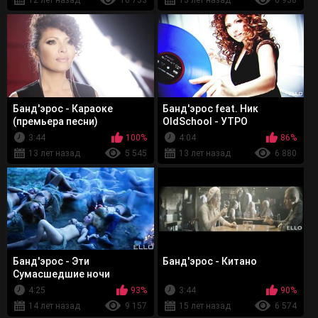
12 лет назад
16 733
13 лет назад
6 938
Банд'эрос - Караоке
Банд'эрос feat. Ник
(премьера песни)
OldSchool - УТРО
(UNOFFICIAL)
3:44
100%
4:04
86%
13 лет назад
5 545
13 лет назад
6 880
Банд'эрос - Эти
Банд'эрос - Китано
Сумасшедшие ночи
4:25
93%
3:44
90%
14 лет назад
9 157
15 лет назад
6 574