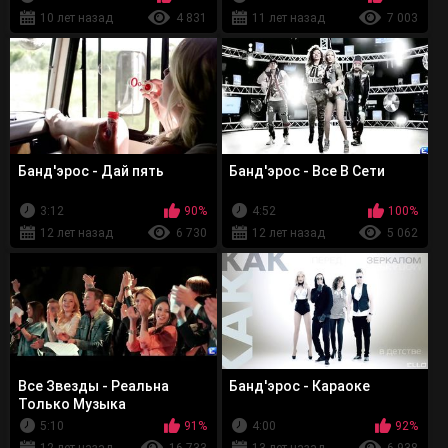
10 лет назад
4 831
11 лет назад
7 003
Банд'эрос - Дай пять
Банд'эрос - Все В Сети
3:12
90%
4:52
100%
12 лет назад
6 730
12 лет назад
5 062
Все Звезды - Реальна
Банд'эрос - Караоке
Только Музыка
5:10
91%
4:00
92%