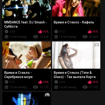
MMDANCE feat. DJ Smash -
Время и Стекло - Кафель
Суббота
3:20
92%
5:12
95%
14 лет назад
12 626
14 лет назад
35 809
Время и Стекло -
Время и Стекло (Time &
Серебряное море
Glass) - Так выпала Карта
3:11
94%
3:54
96%
15 лет назад
13 170
15 лет назад
12 732