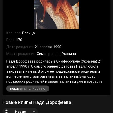
Карьера:
Певица
Рост:
170
Дата рождения:
21 апреля, 1990
Место рождения:
Симферополь, Украина
Надя Дорофеева родилась в Симферополе (Украина) 21
апреля 1990 г. С самого раннего детства Надя любила
танцевать и петь. В этом её поддерживали родители и
всячески помогали развивать её таланты. Благодаря
поддержке родителей и своим талантам уже в возрасте
12 лет Надя Дорофеева победила на одном из конкурсов
показать полностью
по вокалу. А позже стала чемпионкой Крыма по бальным
танцам. А еще через год Надя уже учавствовала в
конкурсах за границей и не смотря на это имела очень
Новые клипы Надя Дорофеева
неплохие успехи в учебе. Далее девочка победила в
телевизионном шоу «Шанс», и конкурсе «Золотой голос». В
Новые