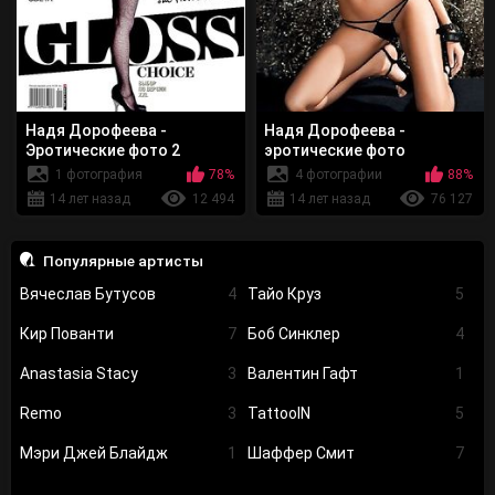
Надя Дорофеева -
Надя Дорофеева -
Эротические фото 2
эротические фото
1 фотография
78%
4 фотографии
88%
14 лет назад
12 494
14 лет назад
76 127
Популярные артисты
Вячеслав Бутусов
4
Тайо Круз
5
Кир Пованти
7
Боб Синклер
4
Anastasia Stacy
3
Валентин Гафт
1
Remo
3
TattooIN
5
Мэри Джей Блайдж
1
Шаффер Смит
7