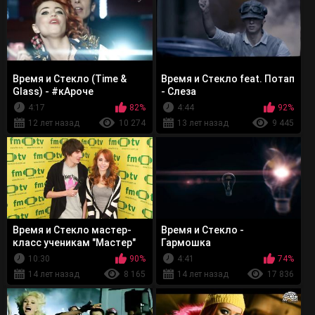
Время и Стекло (Time &
Время и Стекло fеаt. Потап
Glass) - #кАроче
- Слеза
4:17
82%
4:44
92%
12 лет назад
10 274
13 лет назад
9 445
Время и Стекло мастер-
Время и Стекло -
класс ученикам "Мастер"
Гармошка
10:30
90%
4:41
74%
14 лет назад
8 165
14 лет назад
17 836