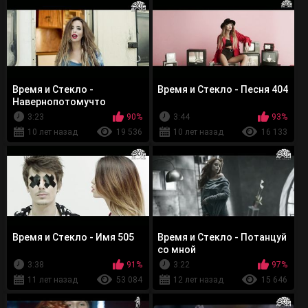
Время и Стекло -
Время и Стекло - Песня 404
Навернопотомучто
3:23
90%
3:44
93%
10 лет назад
19 536
10 лет назад
16 133
Время и Стекло - Имя 505
Время и Стекло - Потанцуй
со мной
3:38
91%
3:22
97%
11 лет назад
53 084
12 лет назад
15 646