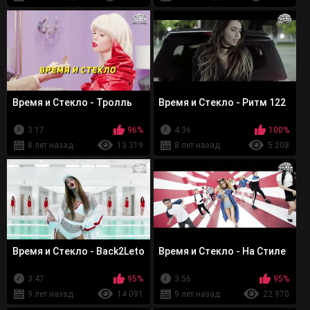
Время и Стекло - Тролль
Время и Стекло - Ритм 122
3:17
96%
4:36
100%
8 лет назад
13 319
8 лет назад
5 208
Время и Стекло - Back2Leto
Время и Стекло - На Стиле
3:47
95%
3:56
95%
9 лет назад
14 091
9 лет назад
22 970