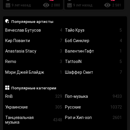
9 лет назад
2 080
9 лет назад
2 581
Популярные артисты
Вячеслав Бутусов
4
Тайо Круз
5
Кир Пованти
7
Боб Синклер
4
Anastasia Stacy
3
Валентин Гафт
1
Remo
3
TattooIN
5
Мэри Джей Блайдж
1
Шаффер Смит
7
Популярные категории
RnB
329
Поп-музыка
9433
Украинские
305
Русские
10372
Танцевальная
Рэп и Хип-хоп
2601
4348
музыка