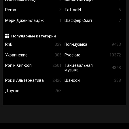
Remo
3
TattooIN
5
Мэри Джей Блайдж
1
Шаффер Смит
7
Популярные категории
RnB
329
Поп-музыка
9433
Украинские
305
Русские
10372
Рэп и Хип-хоп
2601
Танцевальная
4348
музыка
Рок и Альтернатива
2426
Шансон
338
Другое
763