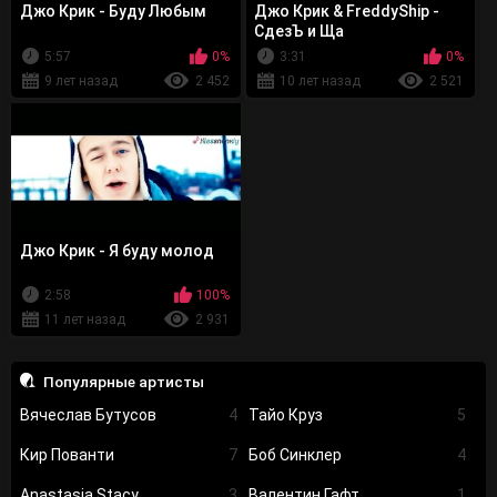
Джо Крик - Буду Любым
Джо Крик & FreddyShip -
СдезЪ и Ща
5:57
0%
3:31
0%
9 лет назад
2 452
10 лет назад
2 521
Джо Крик - Я буду молод
2:58
100%
11 лет назад
2 931
Популярные артисты
Вячеслав Бутусов
4
Тайо Круз
5
Кир Пованти
7
Боб Синклер
4
Anastasia Stacy
3
Валентин Гафт
1