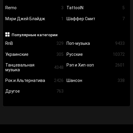
Remo
3
TattooIN
5
Мэри Джей Блайдж
1
Шаффер Смит
7
Популярные категории
RnB
329
Поп-музыка
9433
Украинские
305
Русские
10372
Танцевальная
Рэп и Хип-хоп
2601
4348
музыка
Рок и Альтернатива
2426
Шансон
338
Другое
763