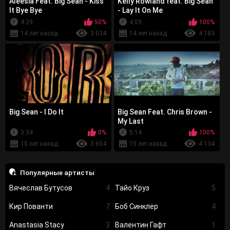
Aleesia Feat. Big Sean - Kiss
Kelly Rowland feat. Big Sean
It Bye Bye
- Lay It On Me
4:29
50%
4:09
100%
14 лет назад
3 034
14 лет назад
4 183
Big Sean - I Do It
Big Sean Feat. Chris Brown -
My Last
3:34
0%
5:14
100%
15 лет назад
3 654
15 лет назад
4 134
Популярные артисты
Вячеслав Бутусов
4
Тайо Круз
5
Кир Пованти
7
Боб Синклер
4
Anastasia Stacy
3
Валентин Гафт
1