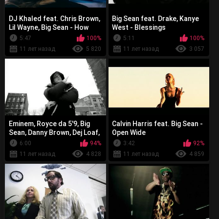
DJ Khaled feat. Chris Brown,
Big Sean feat. Drake, Kanye
Lil Wayne, Big Sean - How
West - Blessings
Many Times
5:47
100%
5:11
100%
11 лет назад
5 820
11 лет назад
3 057
Eminem, Royce da 5'9, Big
Calvin Harris feat. Big Sean -
Sean, Danny Brown, Dej Loaf,
Open Wide
Trick Trick - Detroit vs Ev...
6:00
94%
3:42
92%
11 лет назад
4 828
11 лет назад
4 859