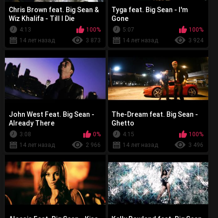
Chris Brown feat. Big Sean &
Tyga feat. Big Sean - I'm
Wiz Khalifa - Till I Die
Gone
4:13
100%
5:07
100%
14 лет назад
3 873
14 лет назад
3 924
John West Feat. Big Sean -
The-Dream feat. Big Sean -
Already There
Ghetto
3:08
0%
4:15
100%
14 лет назад
2 966
14 лет назад
3 496