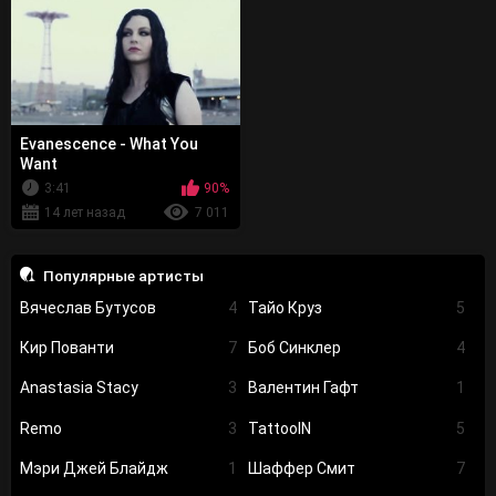
Evanescence - What You
Want
3:41
90%
14 лет назад
7 011
Популярные артисты
Вячеслав Бутусов
4
Тайо Круз
5
Кир Пованти
7
Боб Синклер
4
Anastasia Stacy
3
Валентин Гафт
1
Remo
3
TattooIN
5
Мэри Джей Блайдж
1
Шаффер Смит
7