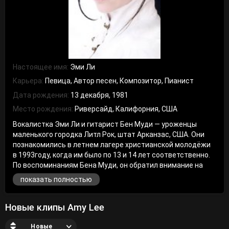
Настоящее имя:
Эми Ли
Карьера:
Певица, Автор песен, Композитор, Пианист
Дата рождения:
13 декабря, 1981
Место рождения:
Риверсайд, Калифорния, США
Вокалистка Эми Ли и гитарист Бен Муди — уроженцы
маленького городка Литл Рок, штат Арканзас, США. Они
познакомились в летнем лагере христианской молодёжи
в 1993году, когда им было по 13 и 14 лет соответственно.
По воспоминаниям Бена Муди, он обратил внимание на
Эми, когда она играла песню Meat Loaf — I Would Do
показать полностью
Anything for Love на фортепиано. Муди: Несколько лет
назад Эми и я были в одном молодёжном лагере. Я играл с
группой культовой музыки, а Эми была участником
Новые клипы Amy Lee
богослужений на открытом воздухе. Как-то в свободное
время я сидел в спортзале и смотрел баскетбольный
Новые