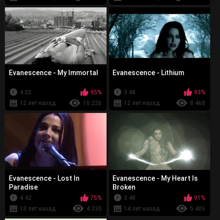
метал 80-х), молодые люди быстро нашли общий язык.
«Мы сошлись в главном — в своём отношении к музыке, —
говорит Бен. — Мы понимаем друг друга без слов и
заканчиваем мысли друг друга»
Evanescence - My Immortal
Evanescence - Lithium
4:32
95%
3:48
93%
12 лет назад
10 226
12 лет назад
8 468
Evanescence - Lost In
Evanescence - My Heart Is
Paradise
Broken
4:42
75%
3:48
91%
13 лет назад
4 330
14 лет назад
5 406