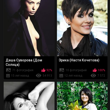
Даша Суворова (Дом
Эрика (Настя Кочетова)
Солнца)
71 фотография
92%
10 фотографий
100%
15 лет назад
54 913
12 лет назад
7 572