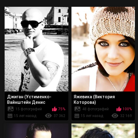
Джиган (Устименко-
Яжевика (Виктория
Вайнштейн Денис
Которова)
Александрович)
15 фотографий
75%
48 фотографий
100%
15 лет назад
37 362
15 лет назад
32 169