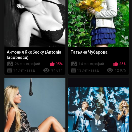
Антония Якобеску (Antonia
Татьяна Чубарова
Iacobescu)
26 фотографий
95%
14 фотографий
85%
14 лет назад
94 614
13 лет назад
12 975