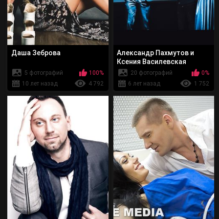
Даша Зеброва
Александр Пахмутов и
Ксения Василевская
5 фотографий
100%
20 фотографий
0%
10 лет назад
4 792
6 лет назад
1 752