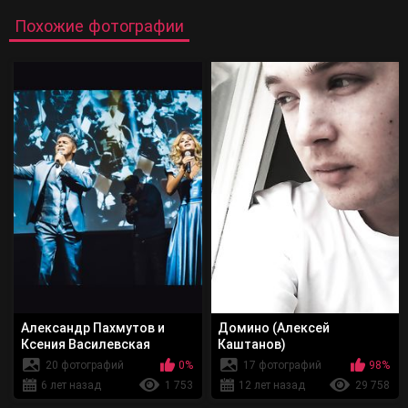
Похожие фотографии
Александр Пахмутов и
Домино (Алексей
Ксения Василевская
Каштанов)
20 фотографий
0%
17 фотографий
98%
6 лет назад
1 753
12 лет назад
29 758