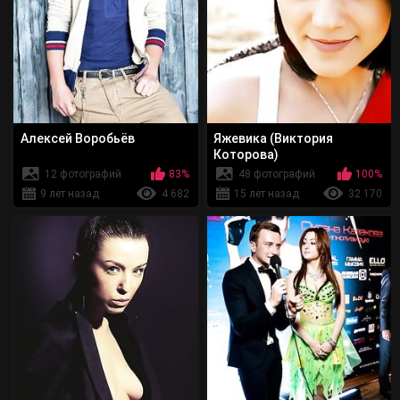
Алексей Воробьёв
Яжевика (Виктория
Которова)
12 фотографий
83%
48 фотографий
100%
9 лет назад
4 682
15 лет назад
32 170