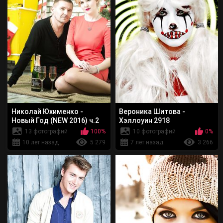
Николай Юхименко -
Вероника Шитова -
Новый Год (NEW 2016) ч.2
Хэллоуин 2918
13 фотографий
100%
10 фотографий
0%
10 лет назад
5 279
7 лет назад
3 266