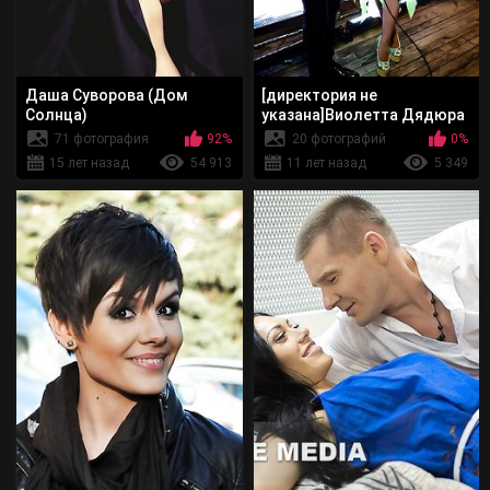
Даша Суворова (Дом
[директория не
Солнца)
указана]Виолетта Дядюра
"VIA-Летта"
71 фотография
92%
20 фотографий
0%
15 лет назад
54 913
11 лет назад
5 349