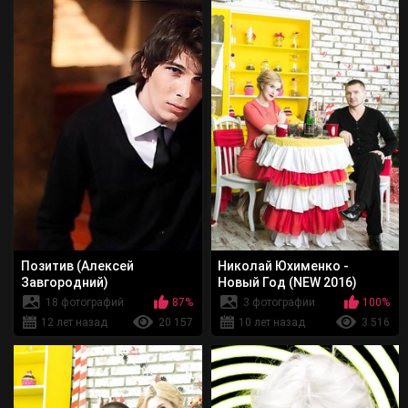
Позитив (Алексей
Николай Юхименко -
Завгородний)
Новый Год (NEW 2016)
18 фотографий
87%
3 фотографии
100%
12 лет назад
20 157
10 лет назад
3 516