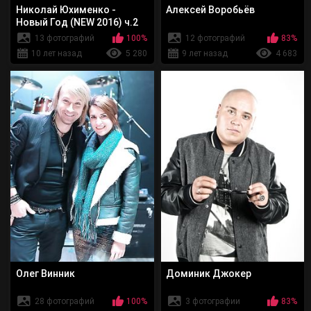
Николай Юхименко -
Алексей Воробьёв
Новый Год (NEW 2016) ч.2
13 фотографий
100%
12 фотографий
83%
10 лет назад
5 280
9 лет назад
4 683
Олег Винник
Доминик Джокер
28 фотографий
100%
3 фотографии
83%