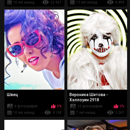
10 лет назад
22 567
13 лет назад
4 499
Швец
Вероника Шитова -
Хэллоуин 2918
6 фотографий
0%
10 фотографий
0%
10 лет назад
4 198
7 лет назад
3 267