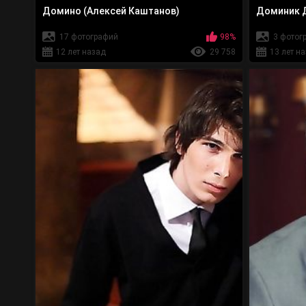
Домино (Алексей Каштанов)
Доминик 
17 фотографий
98%
3 фотог
12 лет назад
29 758
13 лет н