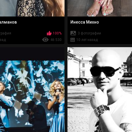
алманов
Инесса Михно
графия
100%
3 фотографии
азад
46 530
10 лет назад