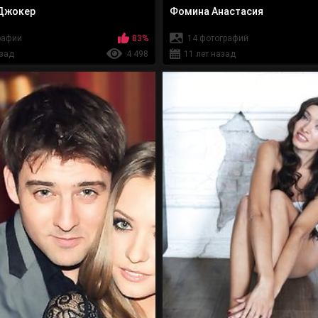
Джокер
Фомина Анастасия
рафии
83%
14 фотографий
азад
4 498
11 лет назад