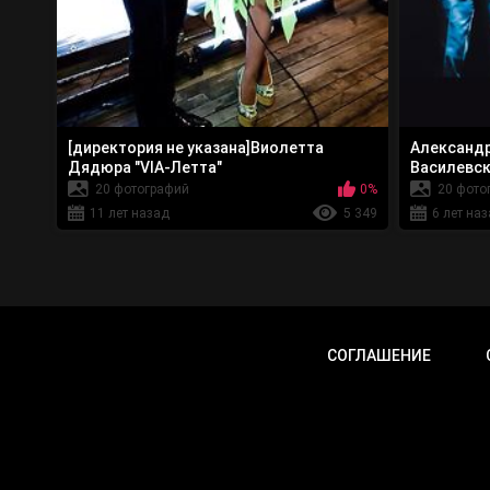
[директория не указана]Виолетта
Александр
Дядюра "VIA-Летта"
Василевс
20 фотографий
0%
20 фото
11 лет назад
5 349
6 лет на
СОГЛАШЕНИЕ