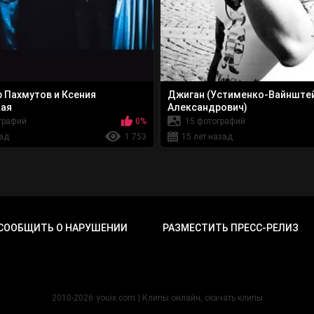
 Пахмутов и Ксения
Джиган (Устименко-Вайнште
кая
Александрович)
графий
0%
15 фотографий
зад
1 753
15 лет назад
СООБЩИТЬ О НАРУШЕНИИ
РАЗМЕСТИТЬ ПРЕСС-РЕЛИЗ
2010-2026
youix.com
| Клипы онлайн, cкачать клипы