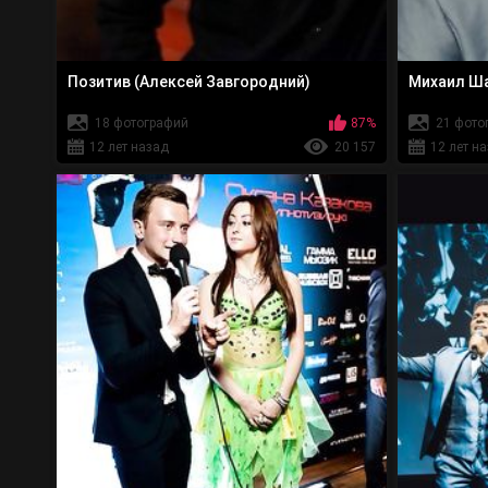
Позитив (Алексей Завгородний)
Михаил Ш
18 фотографий
87%
21 фото
12 лет назад
20 157
12 лет н