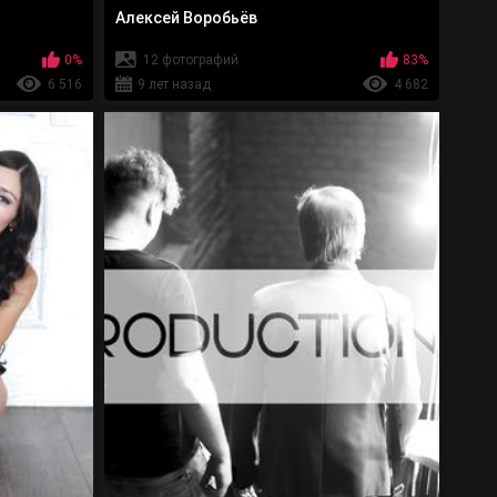
Алексей Воробьёв
0%
12 фотографий
83%
6 516
9 лет назад
4 682