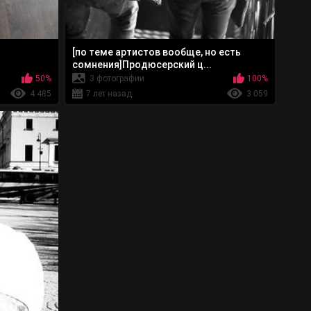
[по теме артистов вообще, но есть
сомнения]Продюсерский ц...
50%
3 фотографии
100%
4 485
7 лет назад
3 059