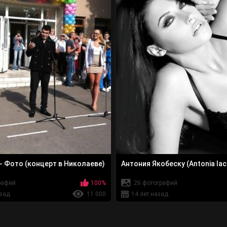
 Фото (концерт в Николаеве)
Антония Якобеску (Antonia Ia
рафий
100%
26 фотографий
азад
11 000
14 лет назад