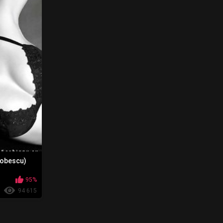
cobescu)
95%
94 615