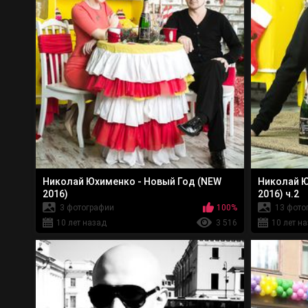
Николай Юхименко - Новый Год (NEW
Николай Ю
2016)
2016) ч.2
3 фотографии
100%
13 фото
10 лет назад
3 516
10 лет н