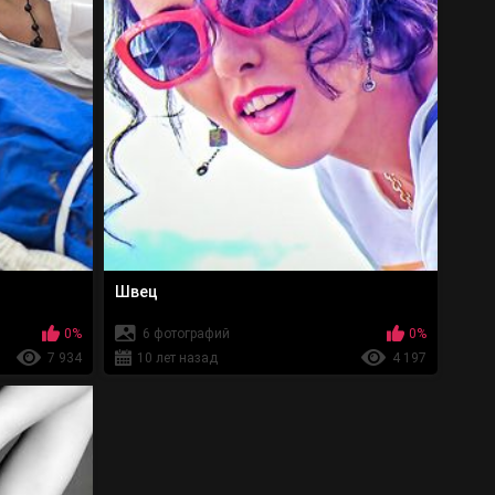
Швец
0%
6 фотографий
0%
7 934
10 лет назад
4 197