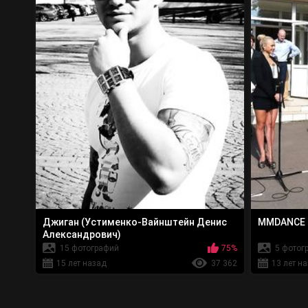
Джиган (Устименко-Вайнштейн Денис
MMDANCE -
Александрович)
15 фотографий
75%
5 фотог
15 лет назад
37 362
13 лет н