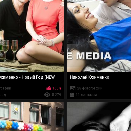
хименко - Новый Год (NEW
Николай Юхименко
графий
100%
28 фотографий
азад
5 279
11 лет назад