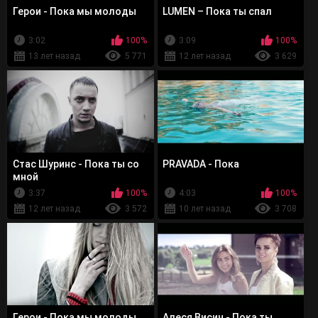
Герои - Пока мы молоды
LUMEN – Пока ты спал
3:02
100%
3:09
100%
13 лет назад
5 771
12 лет назад
3 629
Стас Шуринс - Пока ты со
PRAVADA - Пока
мной
3:37
100%
4:03
100%
12 лет назад
3 572
10 лет назад
3 708
Герои - Пока мы молоды
Алеся Висич - Пока ты