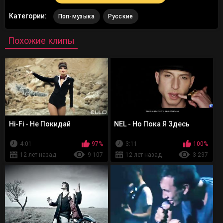
Категории:
Поп-музыка
Русские
Похожие клипы
Hi-Fi - Не Покидай
NEL - Но Пока Я Здесь
4:01
97%
3:11
100%
12 лет назад
9 107
12 лет назад
3 237