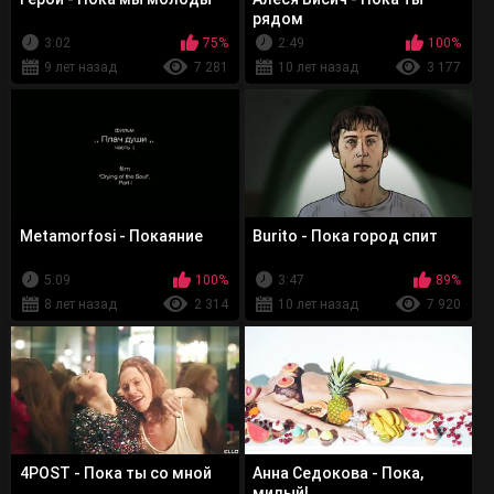
рядом
3:02
75%
2:49
100%
9 лет назад
7 281
10 лет назад
3 177
Metamorfosi - Покаяние
Burito - Пока город спит
5:09
100%
3:47
89%
8 лет назад
2 314
10 лет назад
7 920
4POST - Пока ты со мной
Анна Седокова - Пока,
милый!