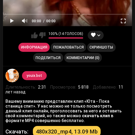
00:00
00:00
100% (14 ГОЛОСОВ)
ИНФОРМАЦИЯ
ПОЖАЛОВАТЬСЯ
СКРИНШОТЫ
ПОДЕЛИТЬСЯ
КОММЕНТАРИИ (0)
youix.bot
Длительность:
2:31
Просмотров:
5 818
Добавлено:
11
лет назад
Вашему вниманию представлен клип «Юта - Пока
станица спит». У нас можно не только посмотреть
данный клип онлайн, проголосовать за него и оставить
свой комментарий, но также можно
скачать клип
в
формате MP4 совершенно бесплатно.
Скачать:
480x320_mp4, 13.09 Mb